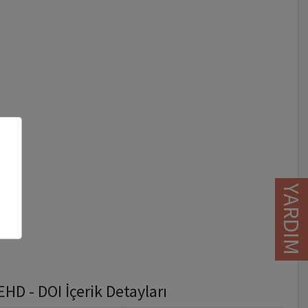
YARDIM
 - DOI İçerik Detayları