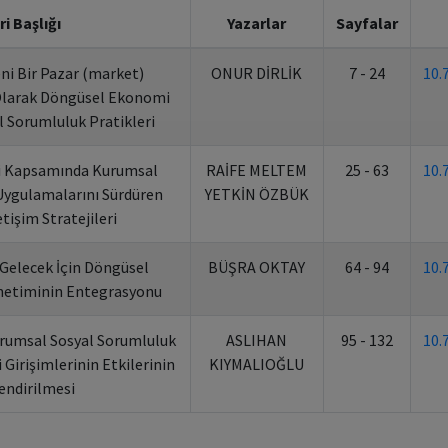
ri Başlığı
Yazarlar
Sayfalar
eni Bir Pazar (market)
ONUR DİRLİK
7 - 24
10
Olarak Döngüsel Ekonomi
 Sorumluluk Pratikleri
 Kapsamında Kurumsal
RAİFE MELTEM
25 - 63
10
Uygulamalarını Sürdüren
YETKİN ÖZBÜK
etişim Stratejileri
r Gelecek İçin Döngüsel
BÜŞRA OKTAY
64 - 94
10
netiminin Entegrasyonu
rumsal Sosyal Sorumluluk
ASLIHAN
95 - 132
10
Girişimlerinin Etkilerinin
KIYMALIOĞLU
endirilmesi