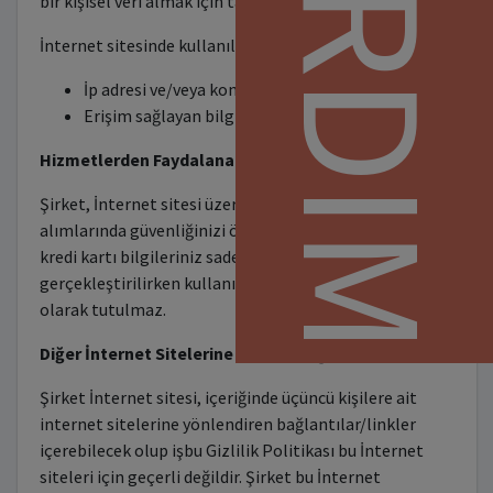
YARDIM
bir kişisel veri almak için tasarlanmamıştır.
İnternet sitesinde kullanılan çerezler şu şekildedir:
İp adresi ve/veya konumu
Erişim sağlayan bilgisayarın işletim sistemi
Hizmetlerden Faydalanabilmek için Gereken Veriler
Şirket, İnternet sitesi üzerinden yaptığınız hizmet
alımlarında güvenliğinizi önemsemektedir. Bu nedenle
kredi kartı bilgileriniz sadece satın alım işlemi
gerçekleştirilirken kullanılır ve veri tabanında kayıtlı
olarak tutulmaz.
Diğer İnternet Sitelerine Verilen Bağlantılar
Şirket İnternet sitesi, içeriğinde üçüncü kişilere ait
internet sitelerine yönlendiren bağlantılar/linkler
içerebilecek olup işbu Gizlilik Politikası bu İnternet
siteleri için geçerli değildir. Şirket bu İnternet