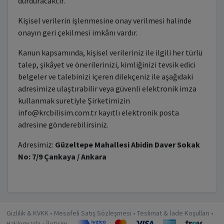
durduracaktır.
Kişisel verilerin işlenmesine onay verilmesi halinde
onayın geri çekilmesi imkânı vardır.
Kanun kapsamında, kişisel verileriniz ile ilgili her türlü
talep, şikâyet ve önerilerinizi, kimliğinizi tevsik edici
belgeler ve talebinizi içeren dilekçeniz ile aşağıdaki
adresimize ulaştırabilir veya güvenli elektronik imza
kullanmak suretiyle Şirketimizin
info@krcbilisim.com.tr
kayıtlı elektronik posta
adresine gönderebilirsiniz.
Adresimiz:
Güzeltepe Mahallesi Abidin Daver Sokak
No: 7/9 Çankaya / Ankara
Gizlilik & KVKK
•
Mesafeli Satış Sözleşmesi
•
Teslimat & İade Koşulları
•
Hakkımızda
•
İletişim