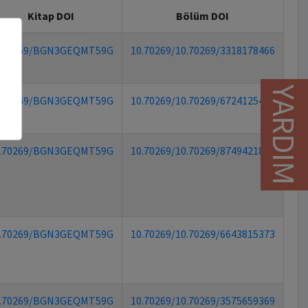
Kitap DOI
Bölüm DOI
.70269/BGN3GEQMT59G
10.70269/10.70269/3318178466
YARDIM
.70269/BGN3GEQMT59G
10.70269/10.70269/6724125459
.70269/BGN3GEQMT59G
10.70269/10.70269/8749421877
.70269/BGN3GEQMT59G
10.70269/10.70269/6643815373
.70269/BGN3GEQMT59G
10.70269/10.70269/3575659369