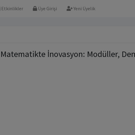
Etkinlikler
Üye Girişi
Yeni Üyelik
Matematikte İnovasyon: Modüller, De