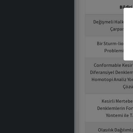
Bildiri
Değişmeli Halkalar
Çarpanları
Bir Sturm-liouvill
Problemi İçin
Conformable Kesir
Diferansiyel Denklem
Homotopi Analiz Yönt
Çözü
Kesirli Mertebe
Denklemlerin Fon
Yöntemi ile 
Olasılık Dağılıml