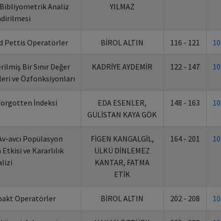
 Bibliyometrik Analiz
YILMAZ
dirilmesi
d Pettis Operatörler
BİROL ALTIN
116 - 121
10
erilmiş Bir Sınır Değer
KADRİYE AYDEMİR
122 - 147
10
eri ve Özfonksiyonları
Forgotten İndeksi
EDA ESENLER,
148 - 163
10
GÜLİSTAN KAYA GÖK
 Av-avcı Popülasyon
FİGEN KANGALGİL,
164 - 201
10
Etkisi ve Kararlılık
ÜLKÜ DİNLEMEZ
lizi
KANTAR, FATMA
ETİK
akt Operatörler
BİROL ALTIN
202 - 208
10