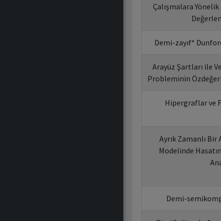
Çalışmalara Yönelik
Değerlen
Demi-zayıf* Dunfor
Arayüz Şartları ile V
Probleminin Özdeğerl
Hipergraflar ve 
Ayrık Zamanlı Bir
Modelinde Hasatın 
Ana
Demi-semikomp