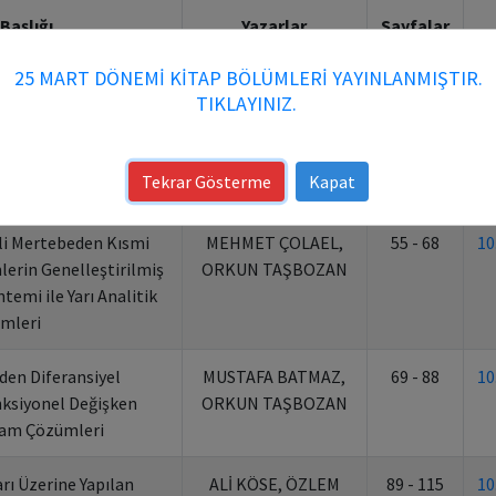
 Başlığı
Yazarlar
Sayfalar
25 MART DÖNEMİ KİTAP BÖLÜMLERİ YAYINLANMIŞTIR.
 Üzerinde Modüllerin
ALİ KARAKUŞ
7 - 26
10
TIKLAYINIZ.
na Ayrılması
e Sınır-değer-geçiş
KADRİYE AYDEMİR,
27 - 54
10
Tekrar Gösterme
Kapat
 Rayleıgh Oranı
MERVE YÜCEL
li Mertebeden Kısmi
MEHMET ÇOLAEL,
55 - 68
10
lerin Genelleştirilmiş
ORKUN TAŞBOZAN
emi ile Yarı Analitik
mleri
den Diferansiyel
MUSTAFA BATMAZ,
69 - 88
10
ksiyonel Değişken
ORKUN TAŞBOZAN
Tam Çözümleri
arı Üzerine Yapılan
ALİ KÖSE, ÖZLEM
89 - 115
10