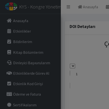
KYS - Kongre Yönetim Sistemi
Anasayfa
Anasayfa
DOI Detayları
Etkinlikler
Ç
Bildirilerim
Kitap Bölümlerim
Dinleyici Başvurularım
Etkinliklerde Görev Al
Etkinlik Kod Girişi
Ödeme ve Fatura
Sertifikalarım