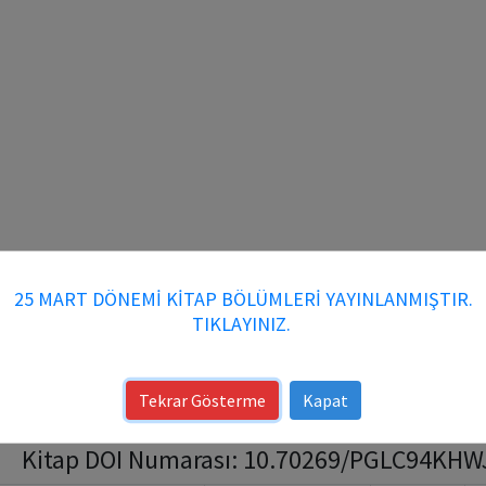
25 MART DÖNEMİ KİTAP BÖLÜMLERİ YAYINLANMIŞTIR.
TIKLAYINIZ.
Tekrar Gösterme
Kapat
Kitap DOI Numarası: 10.70269/PGLC94KHWJIF