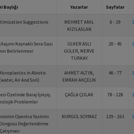
ri Başlığı
Yazarlar
Sayfalar
timization Suggestions
MEHMET ANIL
6 - 19
KIZILASLAN
 Ulaşımı Kaynaklı Sera Gazı
ÜLKER ASLI
20 - 45
nın Belirlenmesi
GÜLER, MERVE
TÜRKAY
icroplastics in Abiotic
AHMET ALTIN,
46 - 77
ater, Air And Soil)
EMRAH AKÇELİK
si Özelinde Baraj İşleyiş
ÇAĞLA ÇOLAK
78 - 128
eolojik Problemler
sisinin Openlca Yazılımı
NURGÜL SOYMAZ
129 - 163
 Döngüsü Değerlendirme
 Çalışması