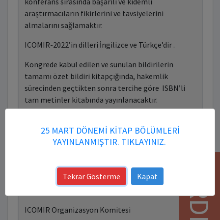
konferans sırasında başarılı ve kıdemli
araştırmacıların fikirlerini ve tavsiyelerini
almalarını sağlamaktır.
ICOMIR-2022’in dilleri İngilizce ve Türkçe’dir .
Kongrede kabul edilen ve sunulan bildirilerin
tamamı özet bildiri kitapçığında, hakemlik
sürecinden geçtikten sonra tercihe göre ISBN’li
tam metinler kitabında yayınlanacaktır.
Ayrıca tam metinler Uluslararası yayınevi
25 MART DÖNEMİ KİTAP BÖLÜMLERİ
(Akademik Teşvik ve Doçentlik Başvurularında
YAYINLANMIŞTIR. TIKLAYINIZ.
Uluslararası Yayınevi olarak kabul edilmektedir)
tarafından bir veya birden fazla uluslararası
YARDIM
editörlü e-kitapta kitap bölümü olarak, hakemlik
Tekrar Gösterme
Kapat
sürecinden geçtikten sonra editörün kararına göre,
30 Haziran 2022 tarihinde basılacaktır.
ICOMIR Organizasyon Komitesi