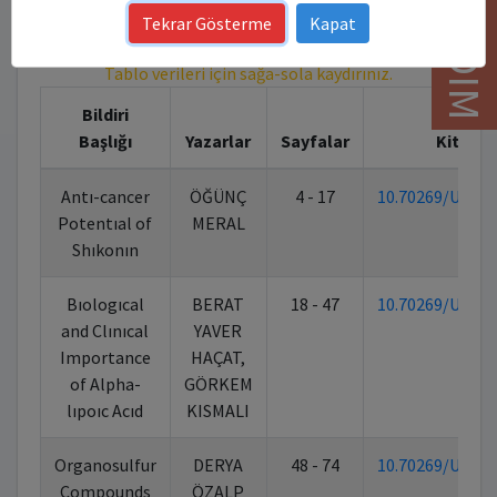
YARDIM
10.70269/UUJ5LE7NRQU8 - DOI İçerik
Tekrar Gösterme
Kapat
Detayları
Tablo verileri için sağa-sola kaydırınız.
Bildiri
Başlığı
Yazarlar
Sayfalar
Kitap D
Antı-cancer
ÖĞÜNÇ
4 - 17
10.70269/UUJ5
Potentıal of
MERAL
Shıkonın
Bıologıcal
BERAT
18 - 47
10.70269/UUJ5
and Clınıcal
YAVER
Importance
HAÇAT,
of Alpha-
GÖRKEM
lıpoıc Acıd
KISMALI
Organosulfur
DERYA
48 - 74
10.70269/UUJ5
Compounds
ÖZALP