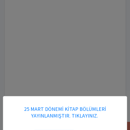
25 MART DÖNEMİ KİTAP BÖLÜMLERİ
YAYINLANMIŞTIR. TIKLAYINIZ.
Kitap DOI Numarası: