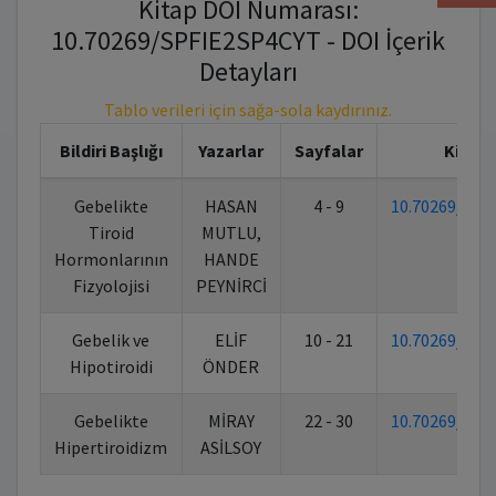
Kitap DOI Numarası:
10.70269/SPFIE2SP4CYT - DOI İçerik
Detayları
Tablo verileri için sağa-sola kaydırınız.
Bildiri Başlığı
Yazarlar
Sayfalar
Kitap 
Gebelikte
HASAN
4 - 9
10.70269/SPF
Tiroid
MUTLU,
Hormonlarının
HANDE
Fizyolojisi
PEYNİRCİ
Gebelik ve
ELİF
10 - 21
10.70269/SPF
Hipotiroidi
ÖNDER
Gebelikte
MİRAY
22 - 30
10.70269/SPF
Hipertiroidizm
ASİLSOY