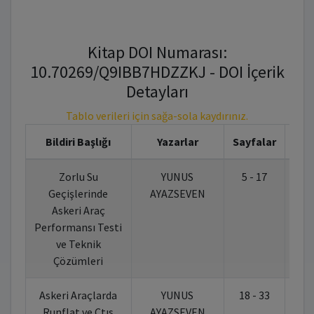
Kitap DOI Numarası:
10.70269/Q9IBB7HDZZKJ - DOI İçerik
Detayları
Tablo verileri için sağa-sola kaydırınız.
Bildiri Başlığı
Yazarlar
Sayfalar
Zorlu Su
YUNUS
5 - 17
10.
Geçişlerinde
AYAZSEVEN
Askeri Araç
Performansı Testi
ve Teknik
Çözümleri
Askeri Araçlarda
YUNUS
18 - 33
10.
Runflat ve Ctıs
AYAZSEVEN