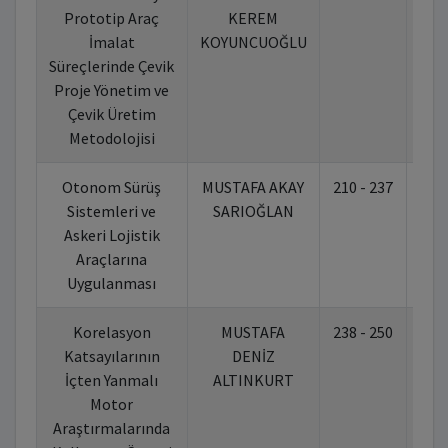
Prototip Araç
KEREM
İmalat
KOYUNCUOĞLU
Süreçlerinde Çevik
Proje Yönetim ve
Çevik Üretim
Metodolojisi
Otonom Sürüş
MUSTAFA AKAY
210 - 237
10.
Sistemleri ve
SARIOĞLAN
Askeri Lojistik
Araçlarına
Uygulanması
Korelasyon
MUSTAFA
238 - 250
10.
Katsayılarının
DENİZ
İçten Yanmalı
ALTINKURT
Motor
Araştırmalarında