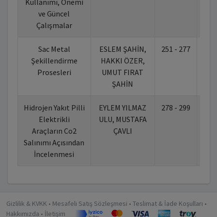
Kullanımı, Önemi
ve Güncel
Çalışmalar
Sac Metal
ESLEM ŞAHİN,
251 - 277
10.
Şekillendirme
HAKKI ÖZER,
Prosesleri
UMUT FIRAT
ŞAHİN
Hidrojen Yakıt Pilli
EYLEM YILMAZ
278 - 299
10.
Elektrikli
ULU, MUSTAFA
Araçların Co2
ÇAVLI
Salınımı Açısından
İncelenmesi
Gizlilik & KVKK
•
Mesafeli Satış Sözleşmesi
•
Teslimat & İade Koşulları
•
Hakkımızda
•
İletişim