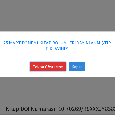
25 MART DÖNEMİ KİTAP BÖLÜMLERİ YAYINLANMIŞTIR.
TIKLAYINIZ.
Tekrar Gösterme
Kapat
Kitap DOI Numarası: 10.70269/R8XXXJY838XK