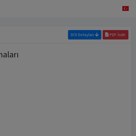
DOI Detayları
PDF İndir
maları