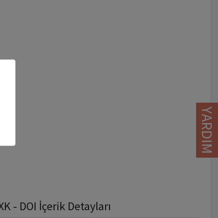
YARDIM
 - DOI İçerik Detayları