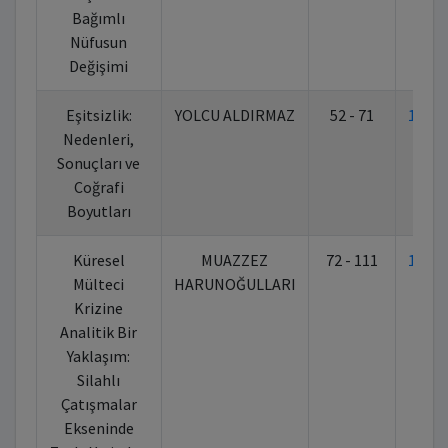
Bağımlı
Nüfusun
Değişimi
Eşitsizlik:
YOLCU ALDIRMAZ
52 - 71
10.7
Nedenleri,
Sonuçları ve
Coğrafi
Boyutları
Küresel
MUAZZEZ
72 - 111
10.7
Mülteci
HARUNOĞULLARI
Krizine
Analitik Bir
Yaklaşım:
Silahlı
Çatışmalar
Ekseninde