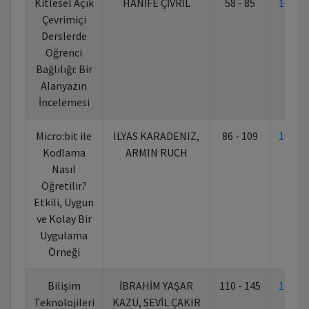
Kitlesel Açık
HANİFE ÇİVRİL
58 - 85
10.70
Çevrimiçi
Derslerde
Öğrenci
Bağlılığı: Bir
Alanyazın
İncelemesi
Micro:bit ile
ILYAS KARADENIZ,
86 - 109
10.70
Kodlama
ARMIN RUCH
Nasıl
Öğretilir?
Etkili, Uygun
ve Kolay Bir
Uygulama
Örneği
Bilişim
İBRAHİM YAŞAR
110 - 145
10.70
Teknolojileri
KAZU, SEVİL ÇAKIR