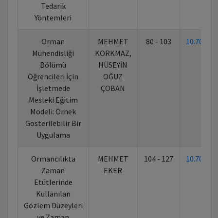
Tedarik
Yöntemleri
Orman
MEHMET
80 - 103
10.70269
Mühendisliği
KORKMAZ,
Bölümü
HÜSEYİN
Öğrencileri İçin
OĞUZ
İşletmede
ÇOBAN
Mesleki Eğitim
Modeli: Örnek
Gösterilebilir Bir
Uygulama
Ormancılıkta
MEHMET
104 - 127
10.70269
Zaman
EKER
Etütlerinde
Kullanılan
Gözlem Düzeyleri
ve Zaman