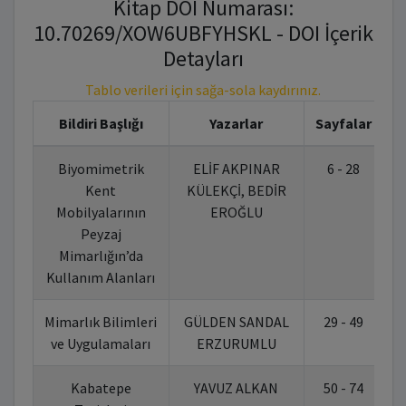
Kitap DOI Numarası:
10.70269/XOW6UBFYHSKL - DOI İçerik
Detayları
Tablo verileri için sağa-sola kaydırınız.
Bildiri Başlığı
Yazarlar
Sayfalar
Biyomimetrik
ELİF AKPINAR
6 - 28
1
Kent
KÜLEKÇİ, BEDİR
Mobilyalarının
EROĞLU
Peyzaj
Mimarlığın’da
Kullanım Alanları
Mimarlık Bilimleri
GÜLDEN SANDAL
29 - 49
1
ve Uygulamaları
ERZURUMLU
Kabatepe
YAVUZ ALKAN
50 - 74
1