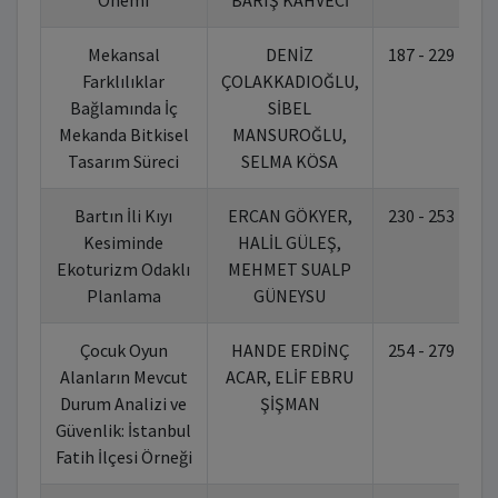
Önemi
BARIŞ KAHVECİ
Mekansal
DENİZ
187 - 229
1
Farklılıklar
ÇOLAKKADIOĞLU,
Bağlamında İç
SİBEL
Mekanda Bitkisel
MANSUROĞLU,
Tasarım Süreci
SELMA KÖSA
Bartın İli Kıyı
ERCAN GÖKYER,
230 - 253
1
Kesiminde
HALİL GÜLEŞ,
Ekoturizm Odaklı
MEHMET SUALP
Planlama
GÜNEYSU
Çocuk Oyun
HANDE ERDİNÇ
254 - 279
1
Alanların Mevcut
ACAR, ELİF EBRU
Durum Analizi ve
ŞİŞMAN
Güvenlik: İstanbul
Fatih İlçesi Örneği