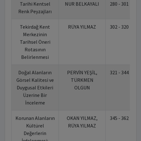
Tarihi Kentsel
NUR BELKAYALI
280 - 301
1
Renk Peyzajları
Tekirdağ Kent
RÜYA YILMAZ
302 - 320
1
Merkezinin
Tarihsel Öneri
Rotasının
Belirlenmesi
Doğal Alanların
PERVİN YEŞİL,
321 - 344
1
Görsel Kalitesi ve
TÜRKMEN
Duygusal Etkileri
OLGUN
Üzerine Bir
İnceleme
Korunan Alanların
OKAN YILMAZ,
345 - 362
1
Kültürel
RÜYA YILMAZ
Değerlerin
İrdelenmesi: