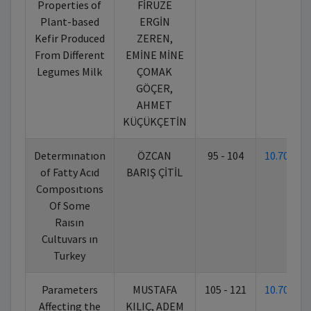
Properties of
FİRUZE
Plant-based
ERGİN
Kefir Produced
ZEREN,
From Different
EMİNE MİNE
Legumes Milk
ÇOMAK
GÖÇER,
AHMET
KÜÇÜKÇETİN
Determınatıon
ÖZCAN
95 - 104
10.70269
of Fatty Acıd
BARIŞ ÇİTİL
Composıtıons
Of Some
Raısın
Cultuvars ın
Turkey
Parameters
MUSTAFA
105 - 121
10.70269
Affecting the
KILIÇ, ADEM