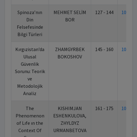
Spinoza’nın
MEHMET SELİM
127 - 144
10.70
Din
BOR
Felsefesinde
Bilgi Türleri
Kırgızistan’da
ZHAMGYRBEK
145 - 160
10.70
Ulusal
BOKOSHOV
Güvenlik
Sorunu: Teorik
ve
Metodolojik
Analiz
The
KISHIMJAN
161 - 175
10.70
Phenomenon
ESHENKULOVA,
of Lıfe ın the
ZHYLDYZ
Context Of
URMANBETOVA