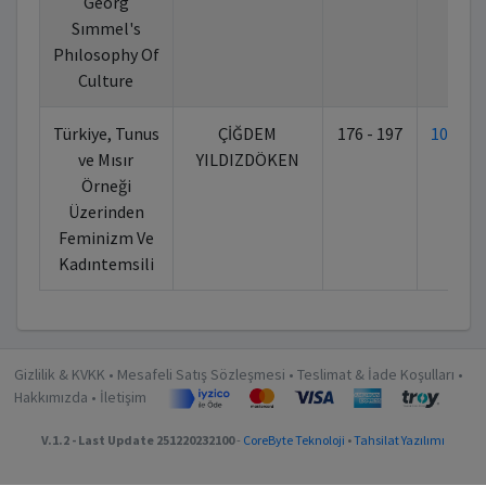
Georg
Sımmel's
Phılosophy Of
Culture
Türkiye, Tunus
ÇİĞDEM
176 - 197
10.70
ve Mısır
YILDIZDÖKEN
Örneği
Üzerinden
Feminizm Ve
Kadıntemsili
Gizlilik & KVKK
•
Mesafeli Satış Sözleşmesi
•
Teslimat & İade Koşulları
•
Hakkımızda
•
İletişim
V.1.2 - Last Update 251220232100
-
CoreByte Teknoloji
•
Tahsilat Yazılımı