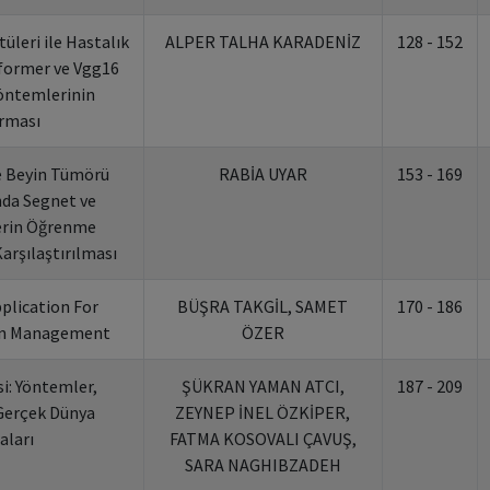
üleri ile Hastalık
ALPER TALHA KARADENİZ
128 - 152
sformer ve Vgg16
öntemlerinin
ırması
le Beyin Tümörü
RABİA UYAR
153 - 169
da Segnet ve
erin Öğrenme
arşılaştırılması
plication For
BÜŞRA TAKGİL, SAMET
170 - 186
ion Management
ÖZER
: Yöntemler,
ŞÜKRAN YAMAN ATCI,
187 - 209
Gerçek Dünya
ZEYNEP İNEL ÖZKİPER,
ları
FATMA KOSOVALI ÇAVUŞ,
SARA NAGHIBZADEH