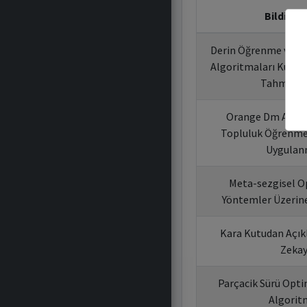
Bildiri Ba
Derin Öğrenme ve M
Algoritmaları Kullan
Tahmini 
Orange Dm Aracın
Topluluk Öğrenme 
Uygulan
Meta-sezgisel O
Yöntemler Üzerine
Kara Kutudan Açıkl
Zeka
Parçacik Sürü Opti
Algorit