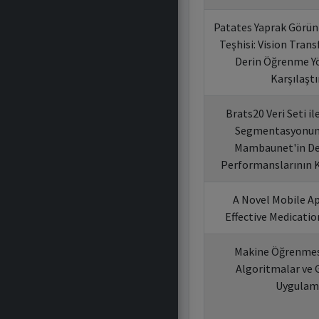
Patates Yaprak Görünt
Teşhisi: Vision Tran
Derin Öğrenme Y
Karşılaşt
Brats20 Veri Seti i
Segmentasyonun
Mambaunet'in D
Performanslarının K
A Novel Mobile Ap
Effective Medicat
Makine Öğrenmesi
Algoritmalar ve 
Uygulama