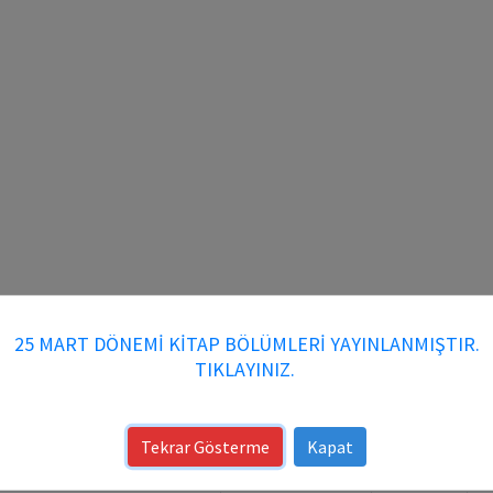
25 MART DÖNEMİ KİTAP BÖLÜMLERİ YAYINLANMIŞTIR.
TIKLAYINIZ.
Tekrar Gösterme
Kapat
Kitap DOI Numarası: 10.70269/7WFLE6P4FOMF