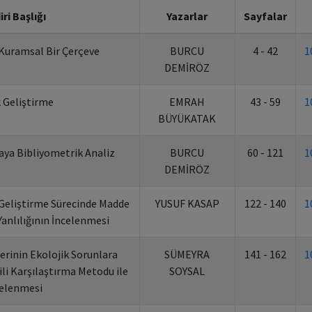
iri Başlığı
Yazarlar
Sayfalar
 Kuramsal Bir Çerçeve
BURCU
4 - 42
1
DEMİRÖZ
 Geliştirme
EMRAH
43 - 59
1
BÜYÜKATAK
ya Bibliyometrik Analiz
BURCU
60 - 121
1
DEMİRÖZ
Geliştirme Sürecinde Madde
YUSUF KASAP
122 - 140
1
Yanlılığının İncelenmesi
erinin Ekolojik Sorunlara
SÜMEYRA
141 - 162
1
kili Karşılaştırma Metodu ile
SOYSAL
celenmesi