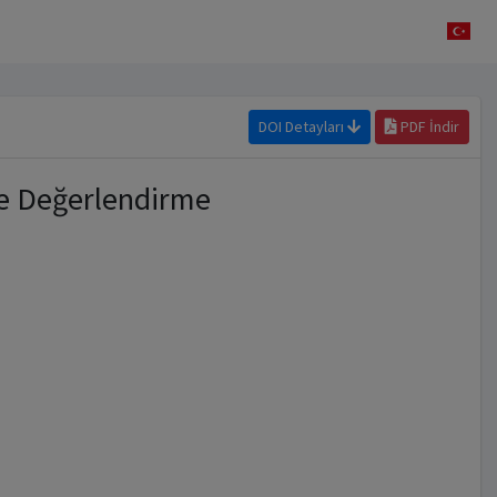
DOI Detayları
PDF İndir
e Değerlendirme