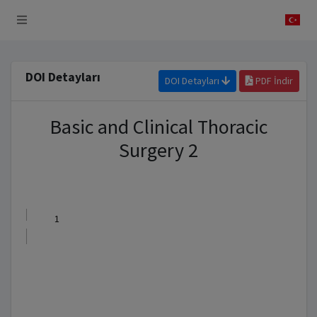
 Sistemi
DOI Detayları
DOI Detayları
PDF İndir
Basic and Clinical Thoracic
Surgery 2