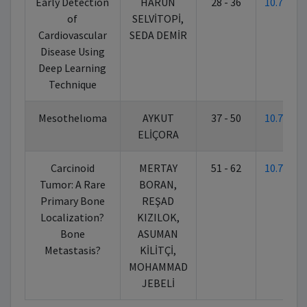
Early Detection
HARUN
28 - 36
10.7026
of
SELVİTOPİ,
Cardiovascular
SEDA DEMİR
Disease Using
Deep Learning
Technique
Mesothelıoma
AYKUT
37 - 50
10.7026
ELİÇORA
Carcinoid
MERTAY
51 - 62
10.7026
Tumor: A Rare
BORAN,
Primary Bone
REŞAD
Localization?
KIZILOK,
Bone
ASUMAN
Metastasis?
KİLİTÇİ,
MOHAMMAD
JEBELİ