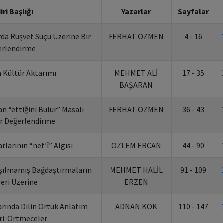
iri Başlığı
Yazarlar
Sayfalar
rda Rüşvet Suçu Üzerine Bir
FERHAT ÖZMEN
4 - 16
erlendirme
 Kültür Aktarımı
MEHMET ALİ
17 - 35
BAŞARAN
an “ettiğini Bulur” Masalı
FERHAT ÖZMEN
36 - 43
ir Değerlendirme
rlarının “nef’î” Algısı
ÖZLEM ERCAN
44 - 90
lışılmamış Bağdaştırmaların
MEHMET HALİL
91 - 109
leri Üzerine
ERZEN
larında Dilin Örtük Anlatım
ADNAN KOK
110 - 147
ri: Örtmeceler