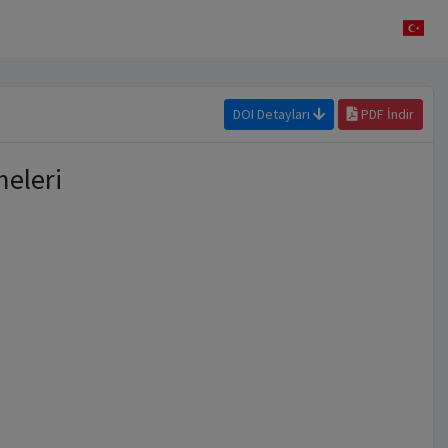
DOI Detayları
PDF İndir
meleri