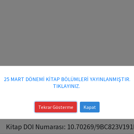
25 MART DÖNEMİ KİTAP BÖLÜMLERİ YAYINLANMIŞTIR.
TIKLAYINIZ.
Tekrar Gösterme
Kapat
Kitap DOI Numarası: 10.70269/9BC823V191PQ