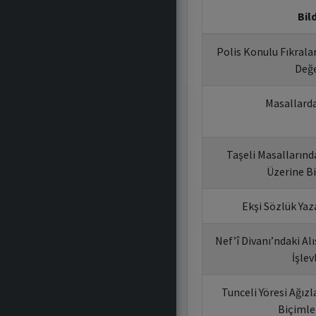
Bild
Polis Konulu Fıkrala
Değ
Masallarda
Taşeli Masallarınd
Üzerine B
Ekşi Sözlük Yaza
Nef’î Divanı’ndaki A
İşlev
Tunceli Yöresi Ağız
Biçimle