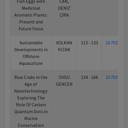
Fish Eggs with
CAN,
Medicinal
DENİZ
Aromatic Plants:
ÇİRA
Present and
Future Focus
Sustainable
VOLKAN
113 - 133
10.70269/
Developments in
KIZAK
Offshore
Aquaculture
Blue Crabs in the
ÖVGÜ
134 - 166
10.70269/
Age of
GENCER
Nanotechnology:
Exploring The
Role Of Carbon
Quantum Dots İn
Marine
Conservation