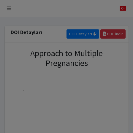
 Sistemi
DOI Detayları
DOI Detayları
PDF İndir
Approach to Multiple
Pregnancies