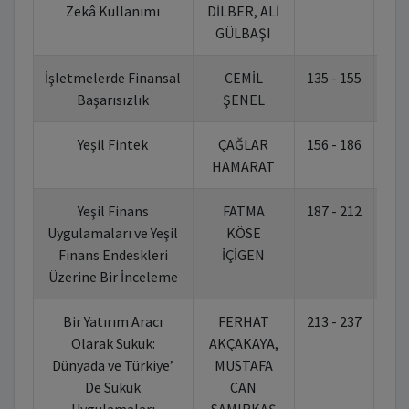
Zekâ Kullanımı
DİLBER, ALİ
GÜLBAŞI
İşletmelerde Finansal
CEMİL
135 - 155
10.
Başarısızlık
ŞENEL
Yeşil Fintek
ÇAĞLAR
156 - 186
10.
HAMARAT
Yeşil Finans
FATMA
187 - 212
10.
Uygulamaları ve Yeşil
KÖSE
Finans Endeskleri
İÇİGEN
Üzerine Bir İnceleme
Bir Yatırım Aracı
FERHAT
213 - 237
10.
Olarak Sukuk:
AKÇAKAYA,
Dünyada ve Türkiye’
MUSTAFA
De Sukuk
CAN