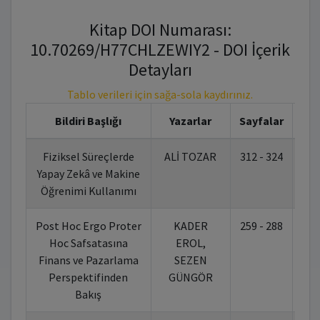
Kitap DOI Numarası:
10.70269/H77CHLZEWIY2 - DOI İçerik
Detayları
Tablo verileri için sağa-sola kaydırınız.
Bildiri Başlığı
Yazarlar
Sayfalar
Fiziksel Süreçlerde
ALİ TOZAR
312 - 324
10.
Yapay Zekâ ve Makine
Öğrenimi Kullanımı
Post Hoc Ergo Proter
KADER
259 - 288
10.
Hoc Safsatasına
EROL,
Finans ve Pazarlama
SEZEN
Perspektifinden
GÜNGÖR
Bakış