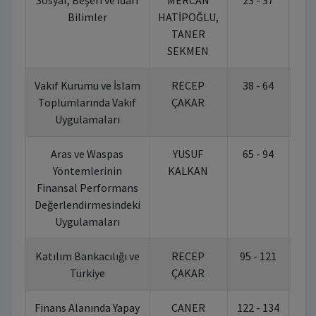
Sosyal, Beşeri ve İdari
MERCAN
23 - 37
10.
Bilimler
HATİPOĞLU,
TANER
SEKMEN
Vakıf Kurumu ve İslam
RECEP
38 - 64
10.
Toplumlarında Vakıf
ÇAKAR
Uygulamaları
Aras ve Waspas
YUSUF
65 - 94
10.
Yöntemlerinin
KALKAN
Finansal Performans
Değerlendirmesindeki
Uygulamaları
Katılım Bankacılığı ve
RECEP
95 - 121
10.
Türkiye
ÇAKAR
Finans Alanında Yapay
CANER
122 - 134
10.