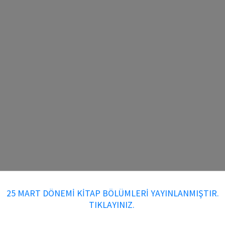
25 MART DÖNEMİ KİTAP BÖLÜMLERİ YAYINLANMIŞTIR.
TIKLAYINIZ.
Kitap DOI Numarası: 10.70269/K6SQFMSHB5O6