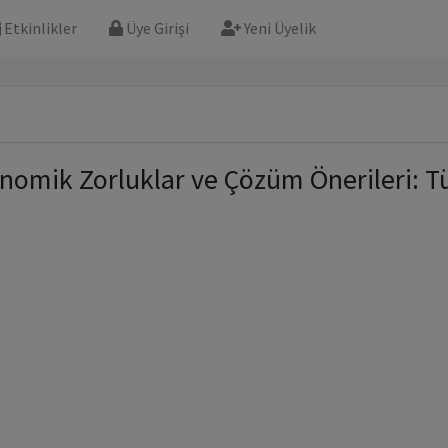
Etkinlikler
Üye Girişi
Yeni Üyelik
omik Zorluklar ve Çözüm Önerileri: Tür