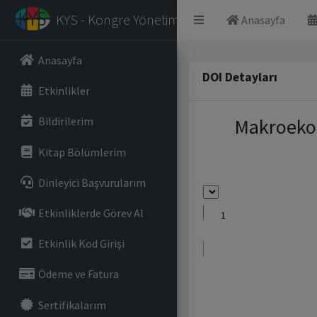
KYS - Kongre Yönetim Sistemi
Anasayfa
Anasayfa
DOI Detayları
Etkinlikler
Makroekon
Bildirilerim
Kitap Bölümlerim
Dinleyici Başvurularım
Etkinliklerde Görev Al
Etkinlik Kod Girişi
Ödeme ve Fatura
Sertifikalarım