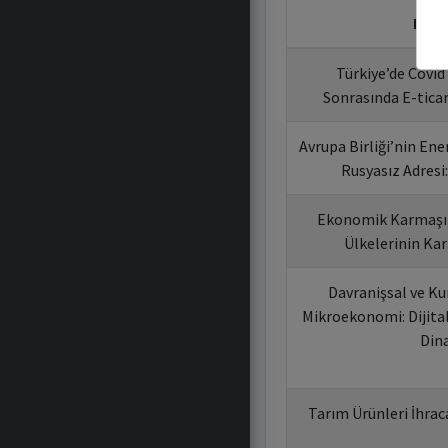
Bildi
Türkiye’de Covi
Sonrasında E-tica
Avrupa Birliği’nin Ene
Rusyasız Adresi:
Ekonomik Karmaşık
Ülkelerinin Kar
Davranişsal ve K
Mikroekonomi: Dijit
Din
Tarım Ürünleri İhrac