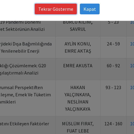
ri Başlığı
Yazarlar
Sayfalar
Tekrar Gösterme
Kapat
d 19 Pandemi Dönemi
BURCU KILINÇ
5 - 23
1
ret Sektörünün Analizi
SAVRUL
rjideki Dışa Bağımlılığında
AYLİN KONU,
24 - 59
1
 Yenilenebilir Enerji
EMRE AKTAŞ
lığı Çözümlemek: G20
EMRE AKUSTA
60 - 92
1
şılaştırmalı Analizi
urumsal Perspektiften
HAKAN
93 - 123
1
alleşme, Emek Ve Tüketim
YALÇINKAYA,
amikleri
NESLİHAN
YALÇINKAYA
atını Etkileyen Faktörler
MÜSLÜM FIRAT,
124 - 160
1
FUAT LEBE