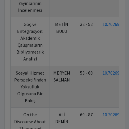
Yayınlarının
İncelenmesi
Göç ve
METİN
32 - 52
10.70269/8
Entegrasyon:
BULU
Akademik
Çalışmaların
Bibliyometrik
Analizi
Sosyal Hizmet
MERYEM
53 - 68
10.70269/8
Perspektifinden
SALMAN
Yoksulluk
Olgusuna Bir
Bakış
On the
ALİ
69 - 87
10.70269/8
Discourse About
DEMİR
Theory and