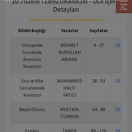
10.70269/TZB9ZUK6XRJW - DOI İçerik
Detayları
Tablo verileri için sağa-sola kaydırınız.
Bildiri Başlığı
Yazarlar
Sayfalar
Ortopedik
MEHMET
4 - 27
10.702
Cerrahide
NURULLAH
Anestezi
ARIKAN
Yönetimi
Göz ve Kbb
MUHAMMED
28 - 53
10.702
Cerrahisinde
HALİT
Anestezi
SATICI
Beyin Ölümü
MUSTAFA
54 - 88
10.702
TOMRUK
Erişkin
TANER
89 - 116
10.702