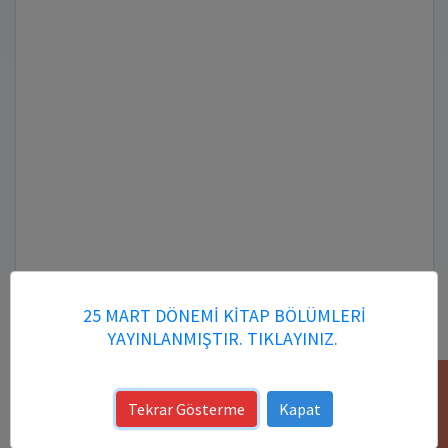
25 MART DÖNEMİ KİTAP BÖLÜMLERİ
YAYINLANMIŞTIR. TIKLAYINIZ.
YARDIM
Tekrar Gösterme
Kapat
Kitap DOI Numarası: