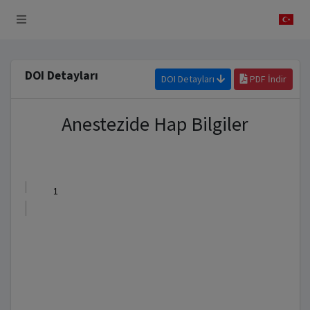
 Sistemi
DOI Detayları
DOI Detayları
PDF İndir
Anestezide Hap Bilgiler