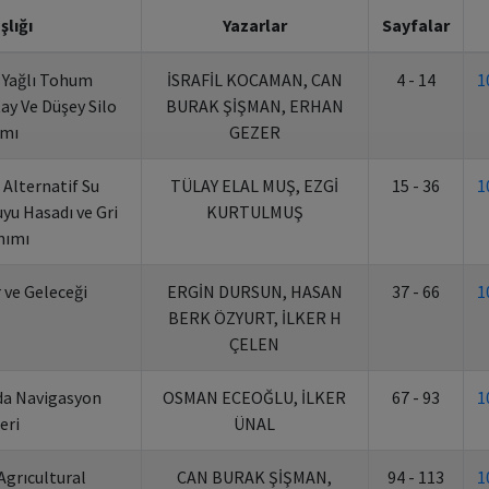
şlığı
Yazarlar
Sayfalar
e Yağlı Tohum
İSRAFİL KOCAMAN, CAN
4 - 14
1
y Ve Düşey Silo
BURAK ŞİŞMAN, ERHAN
ımı
GEZER
 Alternatif Su
TÜLAY ELAL MUŞ, EZGİ
15 - 36
1
yu Hasadı ve Gri
KURTULMUŞ
nımı
 ve Geleceği
ERGİN DURSUN, HASAN
37 - 66
1
BERK ÖZYURT, İLKER H
ÇELEN
da Navigasyon
OSMAN ECEOĞLU, İLKER
67 - 93
1
eri
ÜNAL
Agrıcultural
CAN BURAK ŞİŞMAN,
94 - 113
1