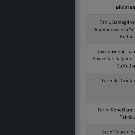
Bildiri Ba
Tahıl, Baklagil v
Depolanmasında Yata
Kullan
Gıda Güvenliği İçin
Kaynakları: Yağmursu
Su Kulla
Tarımda Dronlar
Tarım Robotların
Teknikl
Use of Bıocar ın 