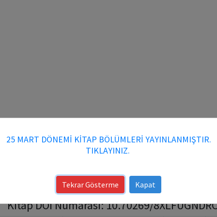
25 MART DÖNEMİ KİTAP BÖLÜMLERİ YAYINLANMIŞTIR.
TIKLAYINIZ.
Tekrar Gösterme
Kapat
Kitap DOI Numarası: 10.70269/8XLFUGNDRCAG