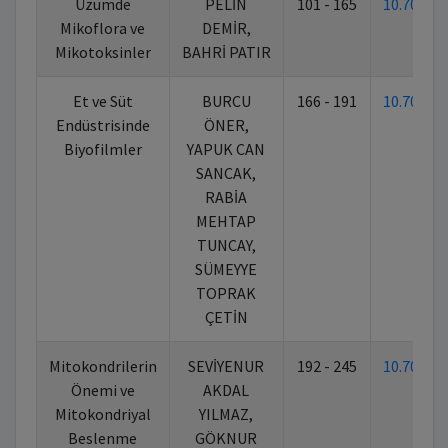
Üzümde
PELİN
101 - 165
10.70269
Mikoflora ve
DEMİR,
Mikotoksinler
BAHRİ PATIR
Et ve Süt
BURCU
166 - 191
10.70269
Endüstrisinde
ÖNER,
Biyofilmler
YAPUK CAN
SANCAK,
RABİA
MEHTAP
TUNCAY,
SÜMEYYE
TOPRAK
ÇETİN
Mitokondrilerin
SEVİYENUR
192 - 245
10.70269
Önemi ve
AKDAL
Mitokondriyal
YILMAZ,
Beslenme
GÖKNUR