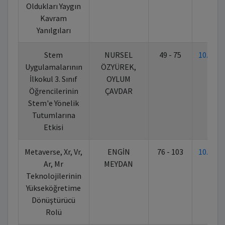
Oldukları Yaygın
Kavram
Yanılgıları
Stem
NURSEL
49 - 75
10.702
Uygulamalarının
ÖZYÜREK,
İlkokul 3. Sınıf
OYLUM
Öğrencilerinin
ÇAVDAR
Stem'e Yönelik
Tutumlarına
Etkisi
Metaverse, Xr, Vr,
ENGİN
76 - 103
10.702
Ar, Mr
MEYDAN
Teknolojilerinin
Yükseköğretime
Dönüştürücü
Rolü