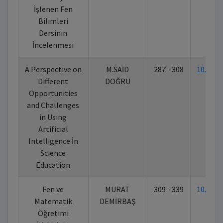
İşlenen Fen
Bilimleri
Dersinin
İncelenmesi
A Perspective on
M.SAİD
287 - 308
10.702
Different
DOĞRU
Opportunities
and Challenges
in Using
Artificial
Intelligence İn
Science
Education
Fen ve
MURAT
309 - 339
10.702
Matematik
DEMİRBAŞ
Öğretimi