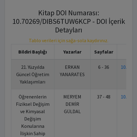
Kitap DOI Numarası:
10.70269/DIBS6TUW6KCP - DOI İçerik
Detayları
Tablo verileri için sağa-sola kaydırınız.
Bildiri Başlığı
Yazarlar
Sayfalar
21. Yüzyılda
ERKAN
6 - 36
10.702
Güncel Öğretim
YANARATES
Yaklaşımları
Öğrenenlerin
MERYEM
37 - 48
10.702
Fiziksel Değişim
DEMİR
ve Kimyasal
GÜLDAL
Değişim
Konularına
İlişkin Sahip