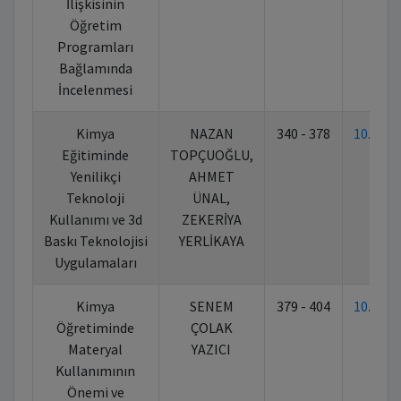
İlişkisinin
Öğretim
Programları
Bağlamında
İncelenmesi
Kimya
NAZAN
340 - 378
10.702
Eğitiminde
TOPÇUOĞLU,
Yenilikçi
AHMET
Teknoloji
ÜNAL,
Kullanımı ve 3d
ZEKERİYA
Baskı Teknolojisi
YERLİKAYA
Uygulamaları
Kimya
SENEM
379 - 404
10.702
Öğretiminde
ÇOLAK
Materyal
YAZICI
Kullanımının
Önemi ve