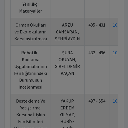
Yenilikçi
Materyaller
Orman Okulları
ARZU
405 - 431
10.702
ve Eko-okulların
CANSARAN,
Karşılaştırılması
ŞEHRİ AYDIN
Robotik -
ŞURA
432 - 496
10.702
Kodlama
OKUYAN,
Uygulamalarının
SİBEL DEMİR
Fen Eğitimindeki
KAÇAN
Durumunun
İncelenmesi
Destekleme Ve
YAKUP
497 - 554
10.702
Yetiştirme
ERDEM
Kursuna İlişkin
YILMAZ,
Fen Bilimleri
HURİYE