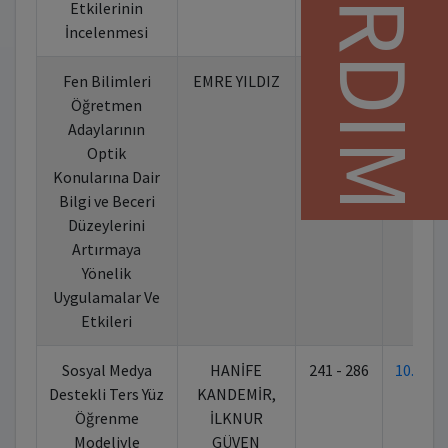
YARDIM
Etkilerinin
İncelenmesi
Fen Bilimleri
EMRE YILDIZ
164 - 240
10.702
Öğretmen
Adaylarının
Optik
Konularına Dair
Bilgi ve Beceri
Düzeylerini
Artırmaya
Yönelik
Uygulamalar Ve
Etkileri
Sosyal Medya
HANİFE
241 - 286
10.702
Destekli Ters Yüz
KANDEMİR,
Öğrenme
İLKNUR
Modeliyle
GÜVEN