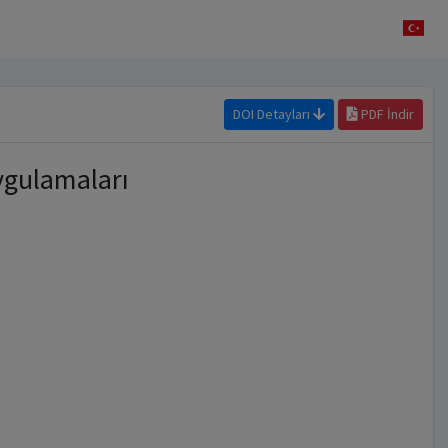
DOI Detayları
PDF İndir
ygulamaları