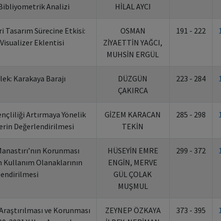
Bibliyometrik Analizi
HİLAL AYCI
 Tasarım Sürecine Etkisi:
OSMAN
191 - 222
 Visualizer Eklentisi
ZİYAETTİN YAĞCI,
MUHSİN ERGÜL
lek: Karakaya Barajı
DÜZGÜN
223 - 284
ÇAKIRCA
ençliliği Artırmaya Yönelik
GİZEM KARACAN
285 - 298
erin Değerlendirilmesi
TEKİN
anastırı’nın Korunması
HÜSEYİN EMRE
299 - 372
 Kullanım Olanaklarının
ENGİN, MERVE
endirilmesi
GÜL ÇOLAK
MUŞMUL
 Araştırılması ve Korunması
ZEYNEP ÖZKAYA
373 - 395