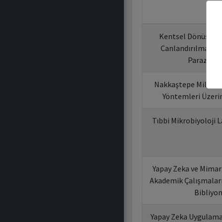
Bild
Kentsel Dönüşümde
Canlandırılması: 
Parazit M
Nakkaştepe Millet B
Yöntemleri Üzeri
Tıbbi Mikrobiyoloji
Yapay Zeka ve Mimari 
Akademik Çalışmaları
Bibliyom
Yapay Zeka Uygulamal