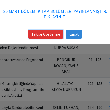
iri Başlığı
Yazarlar
Sayfalar
25 MART DÖNEMİ KİTAP BÖLÜMLERİ YAYINLANMIŞTIR.
TIKLAYINIZ.
 Tarihi Yapının Yeniden
KÜBRA SUSAM,
396 - 433
Royal Ontario Müzesi’ne
ZEYNEP KEREM
imari Dokunuşu
ÖZTÜRK
Tekrar Gösterme
Kapat
ahçesi’nin Mekânsal Algı
BAHAR FERAH,
40 - 90
nden Değerlendirilmesi
KÜBRA SUSAM
 Laboratuvarında Ergonomi
BENGİNUR
91 - 125
DOĞAN, YAVUZ
ARAT
Miras İşbirliğinde Yapılan
HİLAL AYCI,
126 - 153
n Biblioshiny Programı ile
BEYZA NUR UZUN
etrik Analizi
arıyla Sürdürülebilir Kent
SELİN TURHAN,
154 - 190