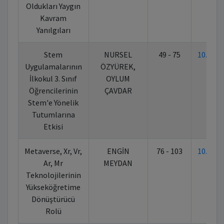
Oldukları Yaygın
Kavram
Yanılgıları
Stem
NURSEL
49 - 75
10.702
Uygulamalarının
ÖZYÜREK,
İlkokul 3. Sınıf
OYLUM
Öğrencilerinin
ÇAVDAR
Stem'e Yönelik
Tutumlarına
Etkisi
Metaverse, Xr, Vr,
ENGİN
76 - 103
10.702
Ar, Mr
MEYDAN
Teknolojilerinin
Yükseköğretime
Dönüştürücü
Rolü