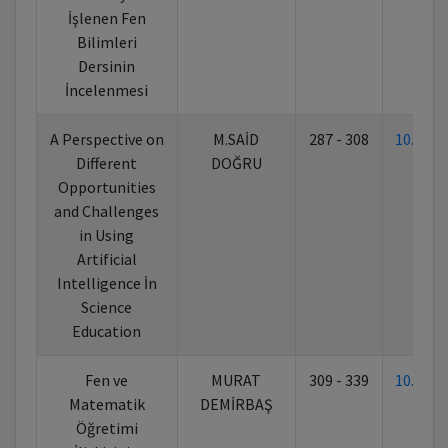
İşlenen Fen
Bilimleri
Dersinin
İncelenmesi
A Perspective on
M.SAİD
287 - 308
10.702
Different
DOĞRU
Opportunities
and Challenges
in Using
Artificial
Intelligence İn
Science
Education
Fen ve
MURAT
309 - 339
10.702
Matematik
DEMİRBAŞ
Öğretimi