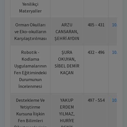
Yenilikçi
Materyaller
Orman Okulları
ARZU
405 - 431
10.702
ve Eko-okulların
CANSARAN,
Karşılaştırılması
ŞEHRİ AYDIN
Robotik -
ŞURA
432 - 496
10.702
Kodlama
OKUYAN,
Uygulamalarının
SİBEL DEMİR
Fen Eğitimindeki
KAÇAN
Durumunun
İncelenmesi
Destekleme Ve
YAKUP
497 - 554
10.702
Yetiştirme
ERDEM
Kursuna İlişkin
YILMAZ,
Fen Bilimleri
HURİYE