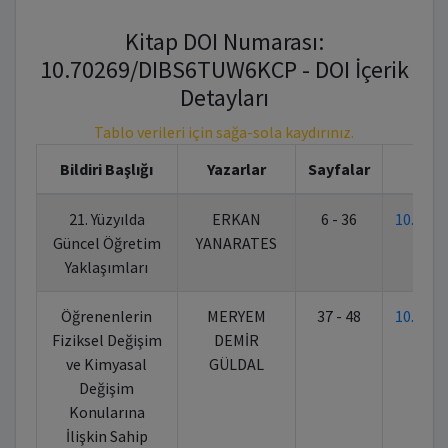
Kitap DOI Numarası:
10.70269/DIBS6TUW6KCP - DOI İçerik
Detayları
Tablo verileri için sağa-sola kaydırınız.
Bildiri Başlığı
Yazarlar
Sayfalar
21. Yüzyılda
ERKAN
6 - 36
10.702
Güncel Öğretim
YANARATES
Yaklaşımları
Öğrenenlerin
MERYEM
37 - 48
10.702
Fiziksel Değişim
DEMİR
ve Kimyasal
GÜLDAL
Değişim
Konularına
İlişkin Sahip