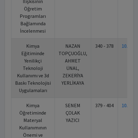
İlişkisinin
Öğretim
Programları
Bağlamında
İncelenmesi
Kimya
NAZAN
340 - 378
10.702
Eğitiminde
TOPÇUOĞLU,
Yenilikçi
AHMET
Teknoloji
ÜNAL,
Kullanımı ve 3d
ZEKERİYA
Baskı Teknolojisi
YERLİKAYA
Uygulamaları
Kimya
SENEM
379 - 404
10.702
Öğretiminde
ÇOLAK
Materyal
YAZICI
Kullanımının
Önemi ve