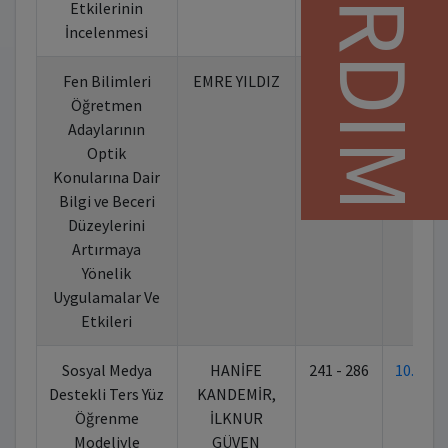
YARDIM
Etkilerinin
İncelenmesi
Fen Bilimleri
EMRE YILDIZ
164 - 240
10.702
Öğretmen
Adaylarının
Optik
Konularına Dair
Bilgi ve Beceri
Düzeylerini
Artırmaya
Yönelik
Uygulamalar Ve
Etkileri
Sosyal Medya
HANİFE
241 - 286
10.702
Destekli Ters Yüz
KANDEMİR,
Öğrenme
İLKNUR
Modeliyle
GÜVEN