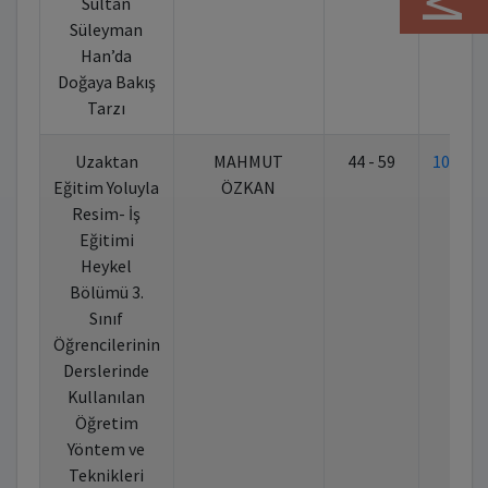
Sultan
Süleyman
Han’da
Doğaya Bakış
Tarzı
Uzaktan
MAHMUT
44 - 59
10.702
Eğitim Yoluyla
ÖZKAN
Resim- İş
Eğitimi
Heykel
Bölümü 3.
Sınıf
Öğrencilerinin
Derslerinde
Kullanılan
Öğretim
Yöntem ve
Teknikleri