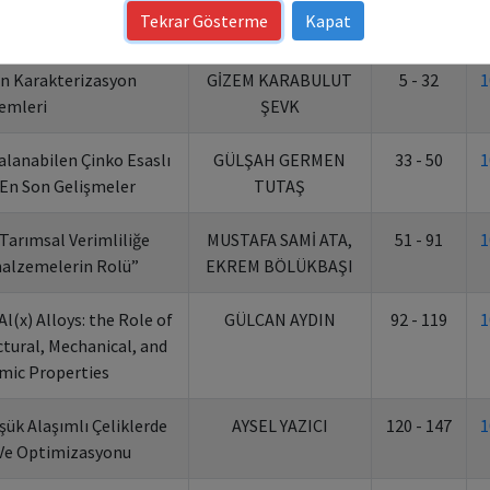
Tekrar Gösterme
Kapat
i Başlığı
Yazarlar
Sayfalar
in Karakterizasyon
GİZEM KARABULUT
5 - 32
1
emleri
ŞEVK
alanabilen Çinko Esaslı
GÜLŞAH GERMEN
33 - 50
1
En Son Gelişmeler
TUTAŞ
Tarımsal Verimliliğe
MUSTAFA SAMİ ATA,
51 - 91
1
malzemelerin Rolü”
EKREM BÖLÜKBAŞI
Al(x) Alloys: the Role of
GÜLCAN AYDIN
92 - 119
1
tural, Mechanical, and
ic Properties
şük Alaşımlı Çeliklerde
AYSEL YAZICI
120 - 147
1
k Ve Optimizasyonu