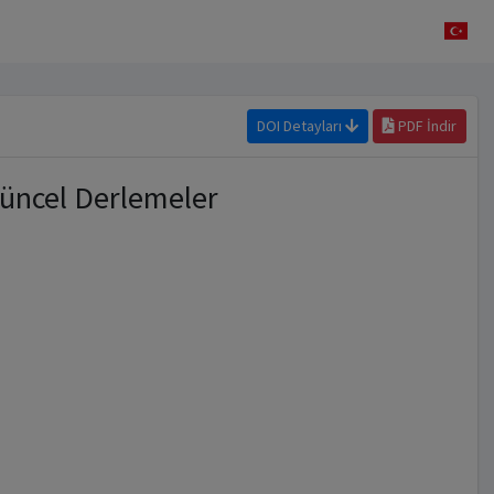
DOI Detayları
PDF İndir
Güncel Derlemeler