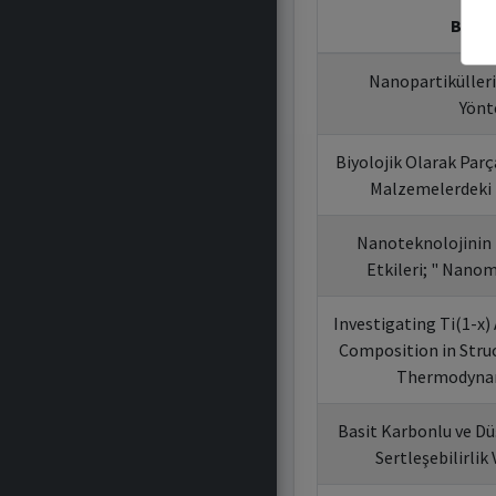
Bildir
Nanopartiküller
Yönt
Biyolojik Olarak Parç
Malzemelerdeki 
Nanoteknolojinin 
Etkileri; " Nano
Investigating Ti(1-x) 
Composition in Struc
Thermodynam
Basit Karbonlu ve Dü
Sertleşebilirli