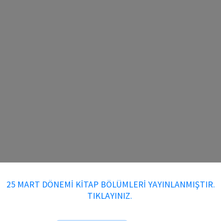
25 MART DÖNEMİ KİTAP BÖLÜMLERİ YAYINLANMIŞTIR.
TIKLAYINIZ.
Kitap DOI Numarası: 10.70269/6HJ6KCR6CZDE