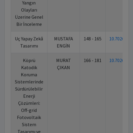
Yangın
Olayları
Üzerine Genel
Bir İnceleme
Uç Yapay Zekâ
MUSTAFA
148 - 165
10.70269/
Tasarımı
ENGİN
Köprü
MURAT
166 - 181
10.70269/
Katodik
ÇIKAN
Koruma
Sistemlerinde
Sürdürülebilir
Enerji
Çözümleri:
Off-grid
Fotovoltaik
Sistem
Tasarımı ve