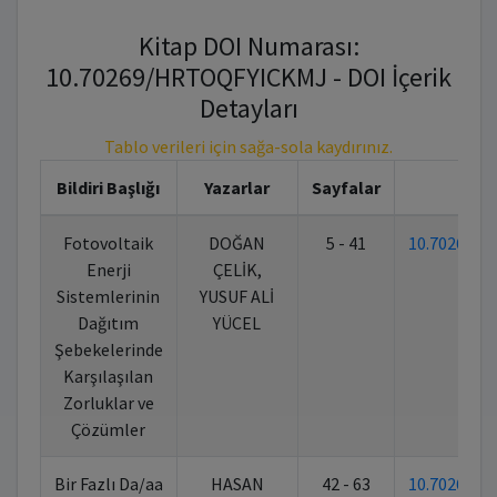
Kitap DOI Numarası:
10.70269/HRTOQFYICKMJ - DOI İçerik
Detayları
Tablo verileri için sağa-sola kaydırınız.
Bildiri Başlığı
Yazarlar
Sayfalar
Kit
Fotovoltaik
DOĞAN
5 - 41
10.70269/
Enerji
ÇELİK,
Sistemlerinin
YUSUF ALİ
Dağıtım
YÜCEL
Şebekelerinde
Karşılaşılan
Zorluklar ve
Çözümler
Bir Fazlı Da/aa
HASAN
42 - 63
10.70269/