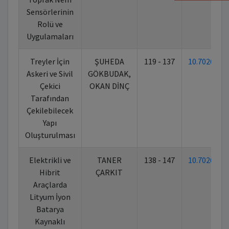
Sensörlerinin
Rolü ve
Uygulamaları
Treyler İçin
ŞUHEDA
119 - 137
10.70269/
Askeri ve Sivil
GÖKBUDAK,
Çekici
OKAN DİNÇ
Tarafından
Çekilebilecek
Yapı
Oluşturulması
Elektrikli ve
TANER
138 - 147
10.70269/
Hibrit
ÇARKIT
Araçlarda
Lityum İyon
Batarya
Kaynaklı