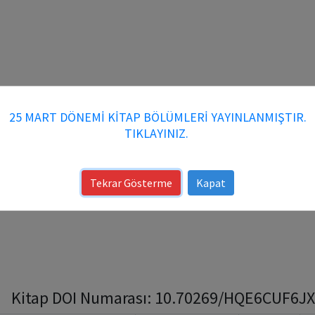
25 MART DÖNEMİ KİTAP BÖLÜMLERİ YAYINLANMIŞTIR.
TIKLAYINIZ.
Tekrar Gösterme
Kapat
Kitap DOI Numarası: 10.70269/HQE6CUF6JXAG