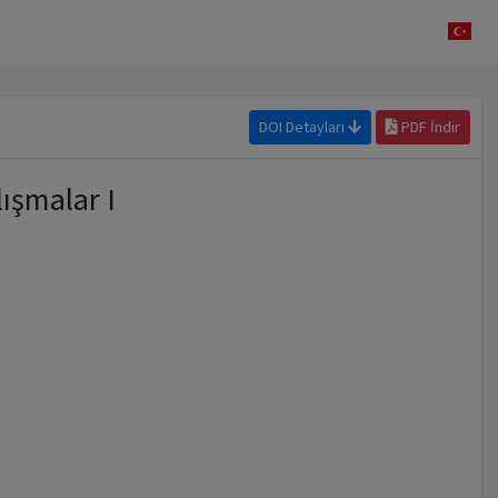
DOI Detayları
PDF İndir
ışmalar I