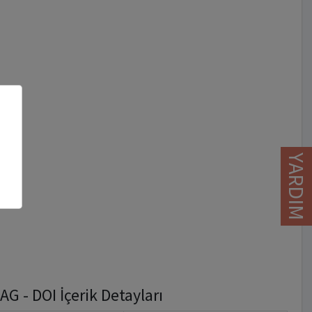
YARDIM
 - DOI İçerik Detayları