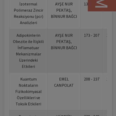
İzotermal
AYŞE NUR
137 - 172
10.7
Polimeraz Zincir
PEKTAŞ,
Reaksiyonu (pcr)
BİNNUR BAĞCI
Analizleri
Adipokinlerin
AYŞE NUR
173 - 207
10.7
Obezite ile İlişkili
PEKTAŞ,
İnflamatuar
BİNNUR BAĞCI
Mekanizmalar
Üzerindeki
Etkileri
Kuantum
EMEL
208 - 237
10.7
Noktaların
CANPOLAT
Fizikokimyasal
Özellikleri ve
Toksik Etkileri