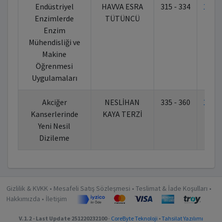
Endüstriyel
HAVVA ESRA
315 - 334
10.7
Enzimlerde
TÜTÜNCÜ
Enzim
Mühendisliği ve
Makine
Öğrenmesi
Uygulamaları
Akciğer
NESLİHAN
335 - 360
10.7
Kanserlerinde
KAYA TERZİ
Yeni Nesil
Dizileme
Gizlilik & KVKK
•
Mesafeli Satış Sözleşmesi
•
Teslimat & İade Koşulları
•
Hakkımızda
•
İletişim
V.1.2 - Last Update 251220232100
-
CoreByte Teknoloji
•
Tahsilat Yazılımı