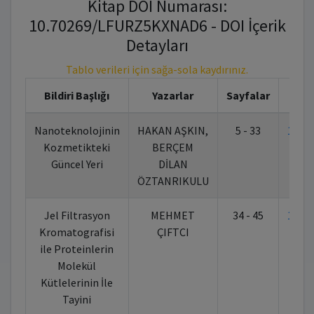
Kitap DOI Numarası:
10.70269/LFURZ5KXNAD6 - DOI İçerik
Detayları
Tablo verileri için sağa-sola kaydırınız.
Bildiri Başlığı
Yazarlar
Sayfalar
Nanoteknolojinin
HAKAN AŞKIN,
5 - 33
10.7
Kozmetikteki
BERÇEM
Güncel Yeri
DİLAN
ÖZTANRIKULU
Jel Filtrasyon
MEHMET
34 - 45
10.7
Kromatografisi
ÇIFTCI
ile Proteinlerin
Molekül
Kütlelerinin İle
Tayini