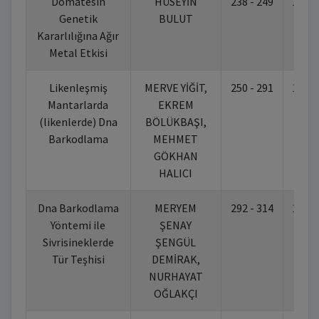
Domatesin
HÜSEYİN
238 - 249
10.7
Genetik
BULUT
Kararlılığına Ağır
Metal Etkisi
Likenleşmiş
MERVE YİĞİT,
250 - 291
10.7
Mantarlarda
EKREM
(likenlerde) Dna
BÖLÜKBAŞI,
Barkodlama
MEHMET
GÖKHAN
HALICI
Dna Barkodlama
MERYEM
292 - 314
10.7
Yöntemi ile
ŞENAY
Sivrisineklerde
ŞENGÜL
Tür Teşhisi
DEMİRAK,
NURHAYAT
OĞLAKÇI