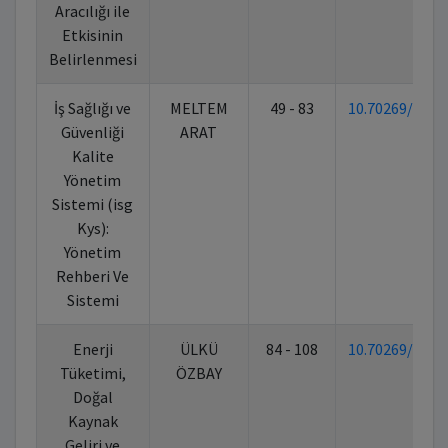
Aracılığı ile
Etkisinin
Belirlenmesi
İş Sağlığı ve
MELTEM
49 - 83
10.70269/I886
Güvenliği
ARAT
Kalite
Yönetim
Sistemi (isg
Kys):
Yönetim
Rehberi Ve
Sistemi
Enerji
ÜLKÜ
84 - 108
10.70269/I886
Tüketimi,
ÖZBAY
Doğal
Kaynak
Geliri ve