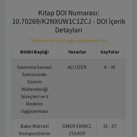
Kitap DOI Numarası:
10.70269/K2NXUW1C1ZCJ - DOI İçerik
Detayları
Tablo verileri için sağa-sola kaydırınız.
Bildiri Başlığı
Yazarlar
Sayfalar
Savunma Sanayii
ALİ ÜZER
6 - 30
10.
Sektöründe
Sistem
Mühendisliği
Süreçleri ve V
Modelin
Uygulanması
Bakır Matrisli
ÖMER EKİNCİ,
31 - 57
10.
Kompozitlerin
ZÜLKÜF