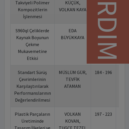
YARDIM
Takviyeli Polimer
KÜÇÜK,
Kompozitlerin
VOLKAN KAYA
İşlenmesi
S960ql Çeliklerde
EDA
162 - 183
10.
Kaynak Boyunun
BÜYÜKKAYA
Çekme
Mukavemetine
Etkisi
Standart Sürüş
MÜSLÜM GÜR,
184 - 196
10.
Çevrimlerinin
TEVFİK
Karşılaştırılarak
ATAMAN
Performanslarının
Değerlendirilmesi
Plastik Parçaların
VOLKAN
197 - 223
10.
Üretiminde
KOVAN,
Tasarım İlkeleri ve
TUGCE TEZEL