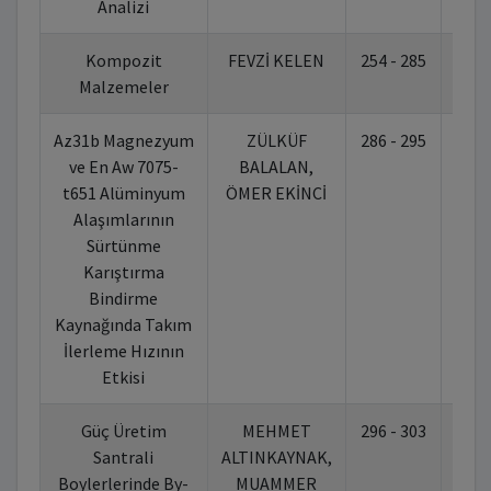
Analizi
Kompozit
FEVZİ KELEN
254 - 285
10.
Malzemeler
Az31b Magnezyum
ZÜLKÜF
286 - 295
10.
ve En Aw 7075-
BALALAN,
t651 Alüminyum
ÖMER EKİNCİ
Alaşımlarının
Sürtünme
Karıştırma
Bindirme
Kaynağında Takım
İlerleme Hızının
Etkisi
Güç Üretim
MEHMET
296 - 303
10.
Santrali
ALTINKAYNAK,
Boylerlerinde By-
MUAMMER