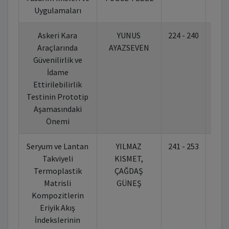
Uygulamaları
Askeri Kara
YUNUS
224 - 240
10.
Araçlarında
AYAZSEVEN
Güvenilirlik ve
İdame
Ettirilebilirlik
Testinin Prototip
Aşamasındaki
Önemi
Seryum ve Lantan
YILMAZ
241 - 253
10.
Takviyeli
KISMET,
Termoplastik
ÇAĞDAŞ
Matrisli
GÜNEŞ
Kompozitlerin
Eriyik Akış
İndekslerinin