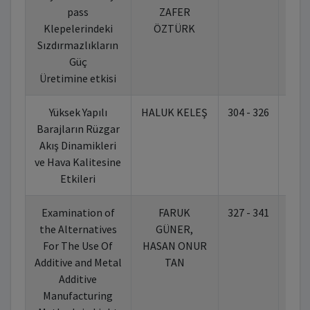
pass
ZAFER
Klepelerindeki
ÖZTÜRK
Sızdırmazlıkların
Güç
Üretimine etkisi
Yüksek Yapılı
HALUK KELEŞ
304 - 326
10.
Barajların Rüzgar
Akış Dinamikleri
ve Hava Kalitesine
Etkileri
Examination of
FARUK
327 - 341
10.
the Alternatives
GÜNER,
For The Use Of
HASAN ONUR
Additive and Metal
TAN
Additive
Manufacturing