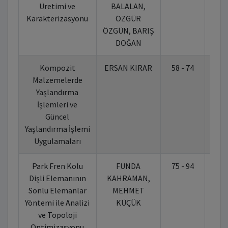
Üretimi ve
BALALAN,
Karakterizasyonu
ÖZGÜR
ÖZGÜN, BARIŞ
DOĞAN
Kompozit
ERSAN KIRAR
58 - 74
10.
Malzemelerde
Yaşlandırma
İşlemleri ve
Güncel
Yaşlandırma İşlemi
Uygulamaları
Park Fren Kolu
FUNDA
75 - 94
10.
Dişli Elemanının
KAHRAMAN,
Sonlu Elemanlar
MEHMET
Yöntemi ile Analizi
KÜÇÜK
ve Topoloji
Optimizasyonu