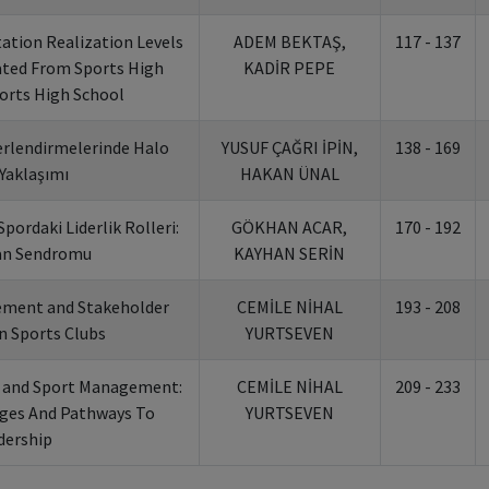
ation Realization Levels
ADEM BEKTAŞ,
117 - 137
ated From Sports High
KADİR PEPE
orts High School
rlendirmelerinde Halo
YUSUF ÇAĞRI İPİN,
138 - 169
 Yaklaşımı
HAKAN ÜNAL
pordaki Liderlik Rolleri:
GÖKHAN ACAR,
170 - 192
an Sendromu
KAYHAN SERİN
ment and Stakeholder
CEMİLE NİHAL
193 - 208
n Sports Clubs
YURTSEVEN
 and Sport Management:
CEMİLE NİHAL
209 - 233
ges And Pathways To
YURTSEVEN
dership