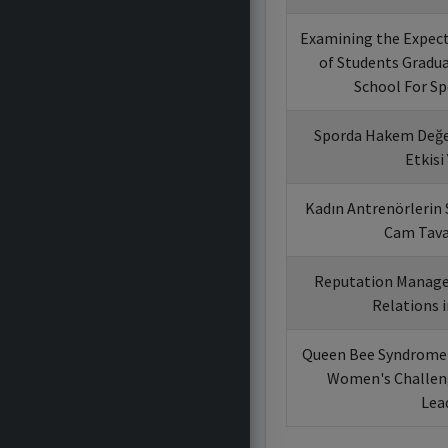
Examining the Expect
of Students Gradu
School For Sp
Sporda Hakem Değe
Etkisi
Kadın Antrenörlerin S
Cam Tav
Reputation Manage
Relations i
Queen Bee Syndrome
Women's Challen
Lea