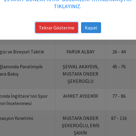
TIKLAYINIZ.
ri Başlığı
Yazarlar
Sayfalar
oeconomic Profiles and
ADEM BEKTAŞ,
5 - 25
Tekrar Gösterme
Kapat
icipating in Sports High
KADİR PEPE
al Ability Exam
isi ve Bireysel Taktik
FARUK ALBAY
26 - 44
ğlamında Paralimpik
ŞEVVAL AKAYDIN,
45 - 76
ara Bakış
MUSTAFA ÖNDER
ŞEKEROĞLU
ında İngiltere’nin Spor
AHMET AYDEMİR
77 - 86
nın İncelenmesi
easyon Yönetimi
MUSTAFA ÖNDER
87 - 116
ŞEKEROĞLU, ENİS
ŞAHİN