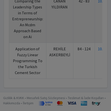
Comparing the
CANAN
42 - 83
10.702
Leadership Types
YILDIRAN
in Terms of
Entrepreneurship:
An Mcdm
Approach Based
on Ai
Application of
REHİLE
84 - 124
10.702
Fuzzy Linear
ASKERBEYLİ
Programming To
the Turkish
Cement Sector
Gizlilik & KVKK
•
Mesafeli Satış Sözleşmesi
•
Teslimat & İade Koşulları
•
Hakkımızda
•
İletişim