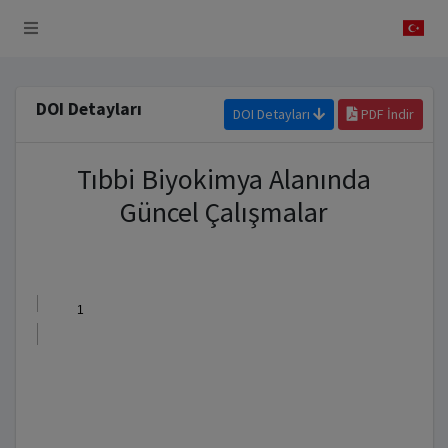
 Sistemi
DOI Detayları
DOI Detayları
PDF İndir
Tıbbi Biyokimya Alanında
Güncel Çalışmalar