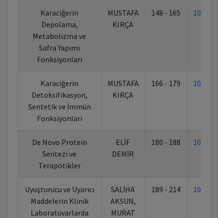
Karaciğerin
MUSTAFA
148 - 165
10.702
Depolama,
KIRÇA
Metabolizma ve
Safra Yapımı
Fonksiyonları
Karaciğerin
MUSTAFA
166 - 179
10.702
Detoksifikasyon,
KIRÇA
Sentetik ve İmmün
Fonksiyonları
De Novo Protein
ELİF
180 - 188
10.702
Sentezi ve
DEMİR
Terapötikler
Uyuşturucu ve Uyarıcı
SALİHA
189 - 214
10.702
Maddelerin Klinik
AKSUN,
Laboratuvarlarda
MURAT