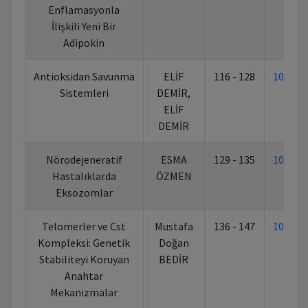
Enflamasyonla
İlişkili Yeni Bir
Adipokin
Antioksidan Savunma
ELİF
116 - 128
10.702
Sistemleri
DEMİR,
ELİF
DEMİR
Nörodejeneratif
ESMA
129 - 135
10.702
Hastalıklarda
ÖZMEN
Eksozomlar
Telomerler ve Cst
Mustafa
136 - 147
10.702
Kompleksi: Genetik
Doğan
Stabiliteyi Koruyan
BEDİR
Anahtar
Mekanizmalar