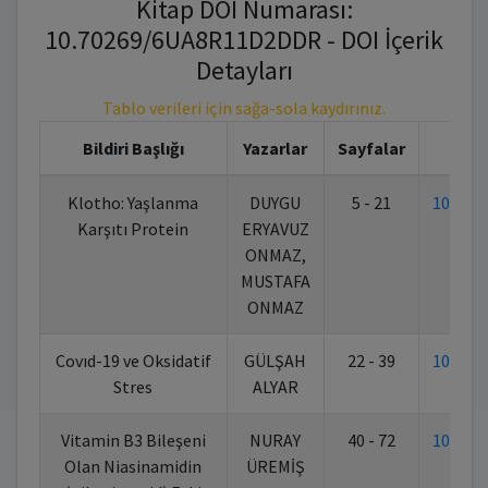
Kitap DOI Numarası:
10.70269/6UA8R11D2DDR - DOI İçerik
Detayları
Tablo verileri için sağa-sola kaydırınız.
Bildiri Başlığı
Yazarlar
Sayfalar
Klotho: Yaşlanma
DUYGU
5 - 21
10.702
Karşıtı Protein
ERYAVUZ
ONMAZ,
MUSTAFA
ONMAZ
Covıd-19 ve Oksidatif
GÜLŞAH
22 - 39
10.702
Stres
ALYAR
Vitamin B3 Bileşeni
NURAY
40 - 72
10.702
Olan Niasinamidin
ÜREMİŞ