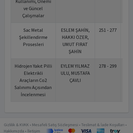
Kullanımı, Önemi
ve Güncel
Çalışmalar
Sac Metal
ESLEM ŞAHİN,
251 - 277
10.
Şekillendirme
HAKKI ÖZER,
Prosesleri
UMUT FIRAT
ŞAHİN
Hidrojen Yakıt Pilli
EYLEM YILMAZ
278 - 299
10.
Elektrikli
ULU, MUSTAFA
Araçların Co2
ÇAVLI
Salınımı Açısından
İncelenmesi
Gizlilik & KVKK
•
Mesafeli Satış Sözleşmesi
•
Teslimat & İade Koşulları
•
Hakkımızda
•
İletişim