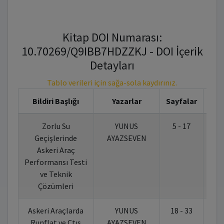
Kitap DOI Numarası:
10.70269/Q9IBB7HDZZKJ - DOI İçerik
Detayları
Tablo verileri için sağa-sola kaydırınız.
Bildiri Başlığı
Yazarlar
Sayfalar
Zorlu Su
YUNUS
5 - 17
10.
Geçişlerinde
AYAZSEVEN
Askeri Araç
Performansı Testi
ve Teknik
Çözümleri
Askeri Araçlarda
YUNUS
18 - 33
10.
Runflat ve Ctıs
AYAZSEVEN