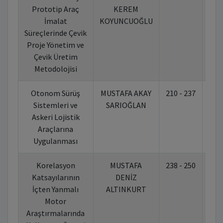
Prototip Araç
KEREM
İmalat
KOYUNCUOĞLU
Süreçlerinde Çevik
Proje Yönetim ve
Çevik Üretim
Metodolojisi
Otonom Sürüş
MUSTAFA AKAY
210 - 237
10.
Sistemleri ve
SARIOĞLAN
Askeri Lojistik
Araçlarına
Uygulanması
Korelasyon
MUSTAFA
238 - 250
10.
Katsayılarının
DENİZ
İçten Yanmalı
ALTINKURT
Motor
Araştırmalarında