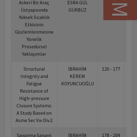
Askeri Bir Araç
ESRA GÜL
97 - 119
10.
Üstyapısında
GÜRBÜZ
Yüksek Sıcaklık
Etkisinin
Gözlemlenmesine
Yönelik
Prosedürsel
Yaklaşımlar
Structural
İBRAHİM
120 - 177
10.
Integrity and
KEREM
Fatigue
KOYUNCUOĞLU
Resistance of
High-pressure
Closure Systems:
A Study Based on
Asme Sec Vııı Div.2
Savunma Sanayii
İBRAHİM
178 - 209
10.