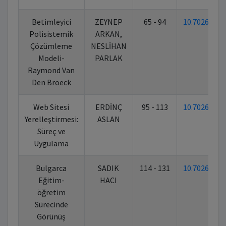
Betimleyici
ZEYNEP
65 - 94
10.70269/F
Polisistemik
ARKAN,
Çözümleme
NESLİHAN
Modeli-
PARLAK
Raymond Van
Den Broeck
Web Sitesi
ERDİNÇ
95 - 113
10.70269/F
Yerelleştirmesi:
ASLAN
Süreç ve
Uygulama
Bulgarca
SADIK
114 - 131
10.70269/F
Eğitim-
HACI
öğretim
Sürecinde
Görünüş