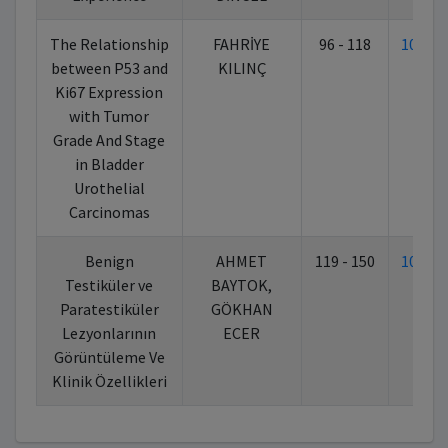
The Relationship
FAHRİYE
96 - 118
10.70
between P53 and
KILINÇ
Ki67 Expression
with Tumor
Grade And Stage
in Bladder
Urothelial
Carcinomas
Benign
AHMET
119 - 150
10.70
Testiküler ve
BAYTOK,
Paratestiküler
GÖKHAN
Lezyonlarının
ECER
Görüntüleme Ve
Klinik Özellikleri