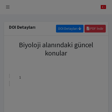
 Sistemi
DOI Detayları
DOI Detayları
PDF İndir
Biyoloji alanındaki güncel
konular