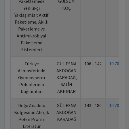
Paketlemede
GÜLSÜM
Yenilikçi
KOÇ
Yaklaşımlar: Aktif
Paketleme, Akıllı
Paketleme ve
Antimikrobiyal
Paketleme
Sistemleri
Türkiye
GÜL ESMA
106 - 142
10.70269
Atmosferinde
AKDOĞAN
Gymnosperm
KARADAĞ,
Polenlerinin
SALİH
Dağılımları
AKPINAR
Doğu Anadolu
GÜL ESMA
143 - 180
10.70269
Bölgesinin Alerjik
AKDOĞAN
Polen Profili:
KARADAĞ
Literatür