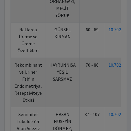
ORHANGAZİ,
MECİT
YÖRÜK
Ratlarda
GÜNSEL
60 - 69
10.70269
Üreme ve
KİRMAN
Üreme
Özellikleri
Rekombinant
HAYRUNNİSA
70 - 86
10.70269
ve Üriner
YEŞİL
Fsh’ın
SARSMAZ
Endometriyal
Reseptiviteye
Etkisi
Seminifer
HASAN
87 - 107
10.70269
Tübülde Yer
HÜSEYİN
Alan Adeziv
DÖNMEZ,