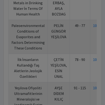
Metals in Drinking
ERBAŞ,
Water İn Terms Of
AYLA
Human Health
BOZDAG
Paleoenvironmental
PELİN
49 - 77
10.702
Conditions of
GÜNGÖR
Evaporites and
YEŞİLOVA
Factors Determining
These Conditions
İlk İnsanların
ÇETİN
78 - 90
10.702
Kullandığı Taş
YEŞİLOVA,
Aletlerin Jeolojik
ESİN
Özellikleri
ÜNAL
Yeşilova Ofiyoliti
AYŞE
91 - 115
10.702
Ultramafitlerinin
DİDEM
Mineralojisi ve
KILIÇ
Jeodinamik Evrim