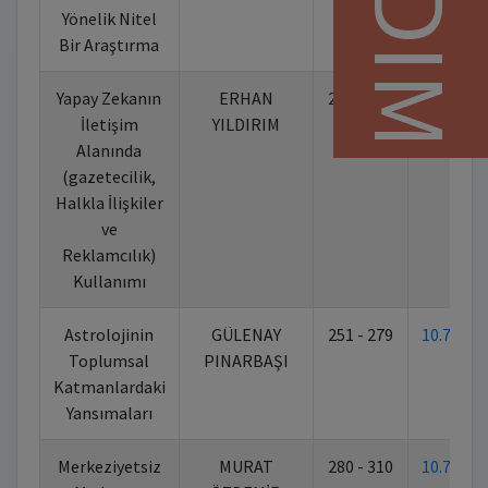
Yönelik Nitel
Bir Araştırma
Yapay Zekanın
ERHAN
216 - 250
10.7026
İletişim
YILDIRIM
Alanında
(gazetecilik,
Halkla İlişkiler
ve
Reklamcılık)
Kullanımı
Astrolojinin
GÜLENAY
251 - 279
10.7026
Toplumsal
PINARBAŞI
Katmanlardaki
Yansımaları
Merkeziyetsiz
MURAT
280 - 310
10.7026