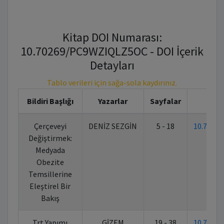
Kitap DOI Numarası:
10.70269/PC9WZIQLZ5OC - DOI İçerik
Detayları
Tablo verileri için sağa-sola kaydırınız.
Bildiri Başlığı
Yazarlar
Sayfalar
K
Çerçeveyi
DENİZ SEZGİN
5 - 18
10.7026
Değiştirmek:
Medyada
Obezite
Temsillerine
Eleştirel Bir
Bakış
Trt Yapımı
GİZEM
19 - 38
10.7026