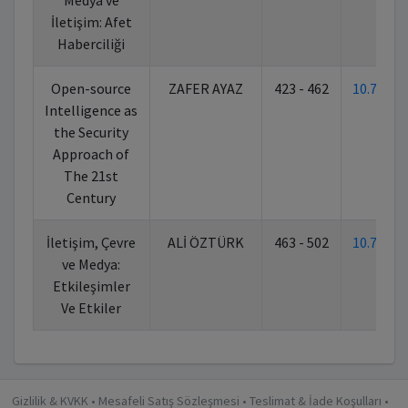
Medya ve
İletişim: Afet
Haberciliği
Open-source
ZAFER AYAZ
423 - 462
10.7026
Intelligence as
the Security
Approach of
The 21st
Century
İletişim, Çevre
ALİ ÖZTÜRK
463 - 502
10.7026
ve Medya:
Etkileşimler
Ve Etkiler
Gizlilik & KVKK
•
Mesafeli Satış Sözleşmesi
•
Teslimat & İade Koşulları
•