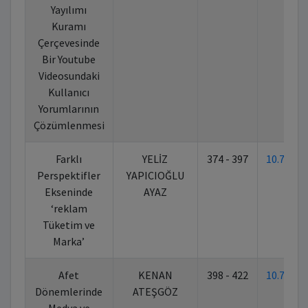
Yayılımı
Kuramı
Çerçevesinde
Bir Youtube
Videosundaki
Kullanıcı
Yorumlarının
Çözümlenmesi
Farklı
YELİZ
374 - 397
10.7026
Perspektifler
YAPICIOĞLU
Ekseninde
AYAZ
‘reklam
Tüketim ve
Marka’
Afet
KENAN
398 - 422
10.7026
Dönemlerinde
ATEŞGÖZ