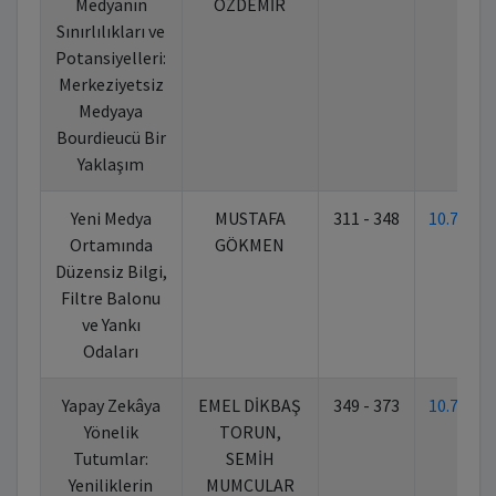
Medyanın
ÖZDEMİR
Sınırlılıkları ve
Potansiyelleri:
Merkeziyetsiz
Medyaya
Bourdieucü Bir
Yaklaşım
Yeni Medya
MUSTAFA
311 - 348
10.7026
Ortamında
GÖKMEN
Düzensiz Bilgi,
Filtre Balonu
ve Yankı
Odaları
Yapay Zekâya
EMEL DİKBAŞ
349 - 373
10.7026
Yönelik
TORUN,
Tutumlar:
SEMİH
Yeniliklerin
MUMCULAR