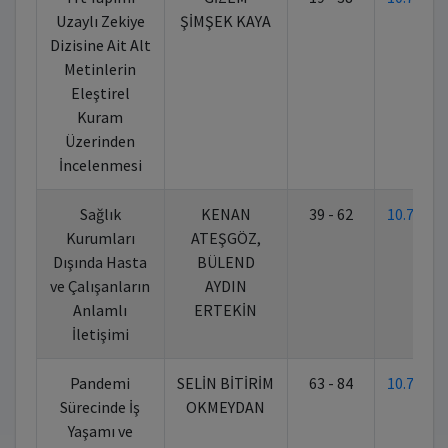
Uzaylı Zekiye
ŞİMŞEK KAYA
Dizisine Ait Alt
Metinlerin
Eleştirel
Kuram
Üzerinden
İncelenmesi
Sağlık
KENAN
39 - 62
10.7026
Kurumları
ATEŞGÖZ,
Dışında Hasta
BÜLEND
ve Çalışanların
AYDIN
Anlamlı
ERTEKİN
İletişimi
Pandemi
SELİN BİTİRİM
63 - 84
10.7026
Sürecinde İş
OKMEYDAN
Yaşamı ve