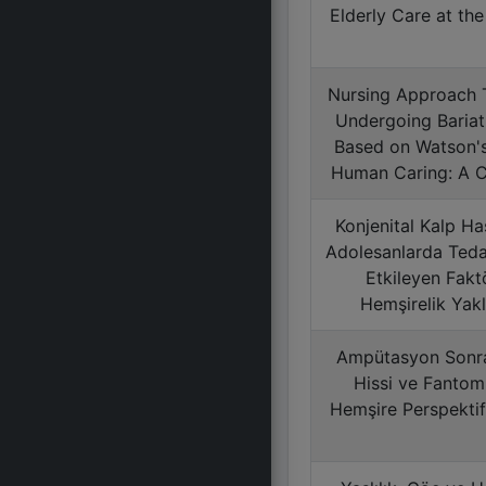
Elderly Care at the
Nursing Approach T
Undergoing Bariat
Based on Watson's
Human Caring: A 
Konjenital Kalp Ha
Adolesanlarda Ted
Etkileyen Fakt
Hemşirelik Yakl
Ampütasyon Sonr
Hissi ve Fantom
Hemşire Perspektif