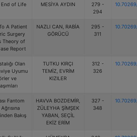
 End of Life
MESİYA AYDIN
279 -
10.7026
294
o A Patient
NAZLI CAN, RABİA
295 -
10.7026
ric Surgery
GÖRÜCÜ
311
 Theory of
Case Report
stalığı Olan
TUTKU KIRÇI
312 -
10.7026
aviye Uyumu
TEMİZ, EVRİM
326
örler ve
KIZILER
aşımları
ası Fantom
HAVVA BOZDEMİR,
327 -
10.7026
 Ağrısına
ZÜLEYHA ŞİMŞEK
348
inden Bakış
YABAN, SEÇİL
EKİZ ERİM