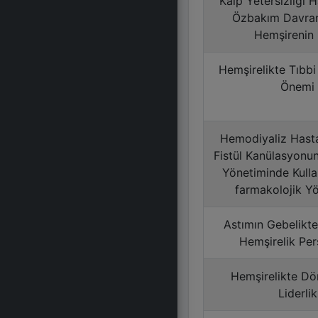
Kalp Yetersizliği 
Özbakım Davranı
Hemşirenin 
Hemşirelikte Tıbbi
Önemi
Hemodiyaliz Hasta
Fistül Kanülasyonun
Yönetiminde Kulla
farmakolojik Y
Astımın Gebelikte
Hemşirelik Per
Hemşirelikte D
Liderlik