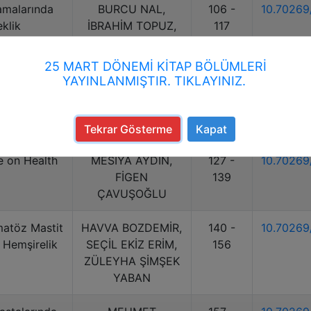
amalarında
BURCU NAL,
106 -
10.7026
klik
İBRAHİM TOPUZ,
117
NECİBE DAĞCAN
ŞAHİN
25 MART DÖNEMİ KİTAP BÖLÜMLERİ
YAYINLANMIŞTIR. TIKLAYINIZ.
etlerinde
ESRA KÖSE
118 -
10.7026
iğin Etkili
126
tkısı
Tekrar Gösterme
Kapat
e on Health
MESİYA AYDIN,
127 -
10.7026
FİGEN
139
ÇAVUŞOĞLU
matöz Mastit
HAVVA BOZDEMİR,
140 -
10.7026
 Hemşirelik
SEÇİL EKİZ ERİM,
156
ZÜLEYHA ŞİMŞEK
YABAN