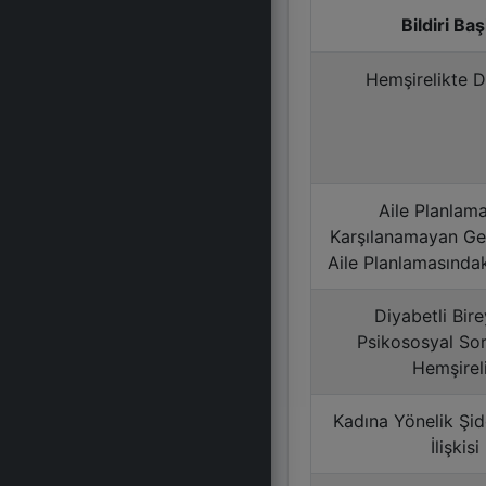
Bildiri Baş
Hemşirelikte D
Aile Planlam
Karşılanamayan Ger
Aile Planlamasındak
Diyabetli Bir
Psikososyal Sor
Hemşirel
Kadına Yönelik Şid
İlişkisi