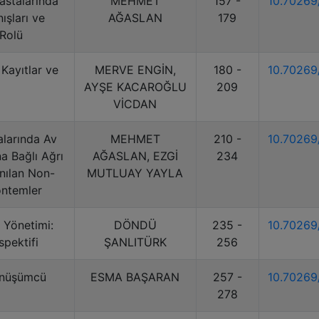
Hastalarında
MEHMET
157 -
10.7026
şları ve
AĞASLAN
179
Rolü
 Kayıtlar ve
MERVE ENGİN,
180 -
10.7026
AYŞE KACAROĞLU
209
VİCDAN
larında Av
MEHMET
210 -
10.7026
a Bağlı Ağrı
AĞASLAN, EZGİ
234
nılan Non-
MUTLUAY YAYLA
öntemler
 Yönetimi:
DÖNDÜ
235 -
10.7026
spektifi
ŞANLITÜRK
256
önüşümcü
ESMA BAŞARAN
257 -
10.7026
278