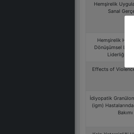
Hemşirelik Uygul
Sanal Gerçe
Hemşirelik Hizm
Dönüşümsel Liderl
Liderliğe Ka
Effects of Violenc
İdiyopatik Granülo
(igm) Hastalarında
Bakımı