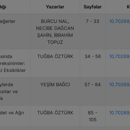
lığı
Yazarlar
Sayfalar
K
eğerler
BURCU NAL,
7 - 33
10.7026
NECİBE DAĞCAN
ŞAHİN, İBRAHİM
TOPUZ
asında
TUĞBA ÖZTÜRK
34 - 56
10.7026
eksinimler:
i Eksiklikler
eylerde
YEŞİM BAĞCI
57 - 84
10.7026
unlar ve
ik
det ve Ağrı
TUĞBA ÖZTÜRK
85 -
10.7026
105