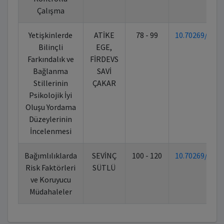
Çalışma
Yetişkinlerde
ATİKE
78 - 99
10.70269/6F
Bilinçli
EGE,
Farkındalık ve
FİRDEVS
Bağlanma
SAVİ
Stillerinin
ÇAKAR
Psikolojik İyi
Oluşu Yordama
Düzeylerinin
İncelenmesi
Bağımlılıklarda
SEVİNÇ
100 - 120
10.70269/6F
Risk Faktörleri
SÜTLÜ
ve Koruyucu
Müdahaleler