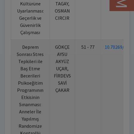
Kültürüne
TAGAY,
Uyarlanması:
OSMAN
Geçerlik ve
CIRCIR
Güvenirlik
Çalışması
Deprem
GÖKÇE
51 - 77
10.70269/6F
Sonrası Stres
AYSU
Tepkileri ile
AKYÜZ
Baş Etme
UÇAR,
Becerileri
FİRDEVS
Psikoeğitim
SAVİ
Programının
ÇAKAR
Etkisinin
Sınanması:
Anneler İle
Yapılmış
Randomize
Kontrollü