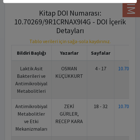
Kitap DOI Numarası:
10.70269/9R1CRNAX9I4G - DOI İçerik
Detayları
Tablo verileri için sağa-sola kaydırınız.
Bildiri Başlığı
Yazarlar
Sayfalar
Ki
Laktik Asit
OSMAN
4 - 17
10.70269
Bakterileri ve
KÜÇÜKKURT
Antimikrobiyal
Metabolitleri
Antimikrobiyal
ZEKİ
18 - 32
10.70269
Metabolitler
GÜRLER,
ve Etki
RECEP KARA
Mekanizmaları