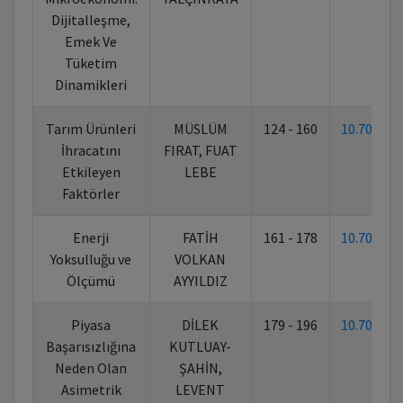
Dijitalleşme,
Emek Ve
Tüketim
Dinamikleri
Tarım Ürünleri
MÜSLÜM
124 - 160
10.70269
İhracatını
FIRAT, FUAT
Etkileyen
LEBE
Faktörler
Enerji
FATİH
161 - 178
10.70269
Yoksulluğu ve
VOLKAN
Ölçümü
AYYILDIZ
Piyasa
DİLEK
179 - 196
10.70269
Başarısızlığına
KUTLUAY-
Neden Olan
ŞAHİN,
Asimetrik
LEVENT