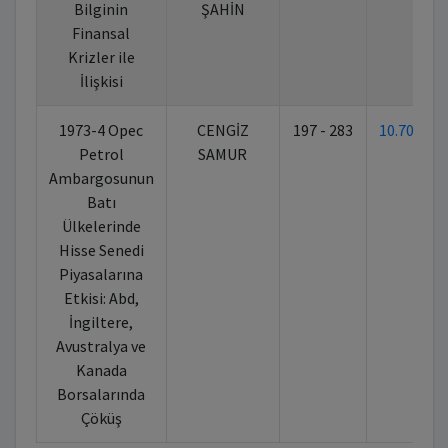
Bilginin
ŞAHİN
Finansal
Krizler ile
İlişkisi
1973-4 Opec
CENGİZ
197 - 283
10.70269
Petrol
SAMUR
Ambargosunun
Batı
Ülkelerinde
Hisse Senedi
Piyasalarına
Etkisi: Abd,
İngiltere,
Avustralya ve
Kanada
Borsalarında
Çöküş