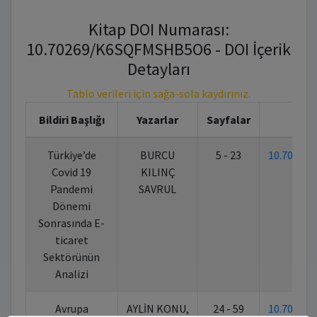
Kitap DOI Numarası:
10.70269/K6SQFMSHB5O6 - DOI İçerik
Detayları
Tablo verileri için sağa-sola kaydırınız.
Bildiri Başlığı
Yazarlar
Sayfalar
K
Türkiye’de
BURCU
5 - 23
10.70269
Covid 19
KILINÇ
Pandemi
SAVRUL
Dönemi
Sonrasında E-
ticaret
Sektörünün
Analizi
Avrupa
AYLİN KONU,
24 - 59
10.70269